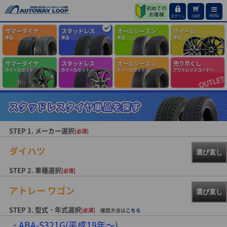
MENU
ログイン
CART
サマータイヤ
スタッドレス
オールシーズン
ホイール
単品
単品
単品
単品
サマータイヤ
スタッドレス
オールシーズン
売り尽くし
ホイールセット
ホイールセット
ホイールセット
アウトレットコーナー
STEP 1. メーカー選択
[必須]
ダイハツ
選び直し
STEP 2. 車種選択
[必須]
アトレー ワゴン
選び直し
STEP 3. 型式・年式選択
[必須]
確認方法は
こちら
ABA-S321G(平成19年～)