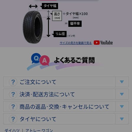
タイヤ幅
÷
タイヤ幅
×100
高さ
(mm)
(mm)
＝
偏平率
リム径
(インチ)
サイズの見方を動画で見る
ご注文について
決済･配送方法について
商品の返品･交換･キャンセルについて
タイヤについて
ダイハツ
|
アトレー ワゴン