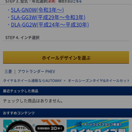
STEP 3. 型式・年式選択
[必須]
確認方法は
こちら
5LA-GN0W(令和3年～)
5LA-GG3W(平成29年～令和3年)
DLA-GG2W(平成24年～平成30年)
STEP 4. インチ選択
ホイールデザインを選ぶ
三菱
|
アウトランダー PHEV
タイヤ＆ホイール通販ならAUTOWAY
>
オールシーズンタイヤ&ホイールセットを探す(al
最近チェックした商品
チェックした商品はありません。
おすすめコンテンツ