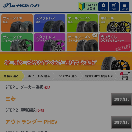
MENU
ログイン
CART
サマータイヤ
スタッドレス
オールシーズン
ホイール
単品
単品
単品
単品
サマータイヤ
スタッドレス
オールシーズン
売り尽くし
ホイールセット
ホイールセット
ホイールセット
アウトレットコーナー
STEP 1. メーカー選択
[必須]
三菱
選び直し
STEP 2. 車種選択
[必須]
アウトランダー PHEV
選び直し