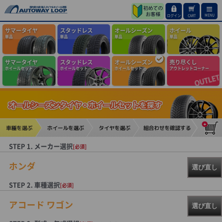
MENU
ログイン
CART
サマータイヤ
スタッドレス
オールシーズン
ホイール
単品
単品
単品
単品
サマータイヤ
スタッドレス
オールシーズン
売り尽くし
ホイールセット
ホイールセット
ホイールセット
アウトレットコーナー
STEP 1. メーカー選択
[必須]
ホンダ
選び直し
STEP 2. 車種選択
[必須]
アコード ワゴン
選び直し