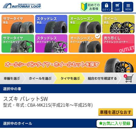
MENU
ログイン
CART
サマータイヤ
スタッドレス
オールシーズン
ホイール
単品
単品
単品
単品
サマータイヤ
スタッドレス
オールシーズン
売り尽くし
ホイールセット
ホイールセット
ホイールセット
アウトレットコーナー
選択中の車
スズキ パレットSW
型式・年式 : CBA-MK21S(平成21年～平成25年)
車種を選びなおす
選択中のホイール
お気に入り登録