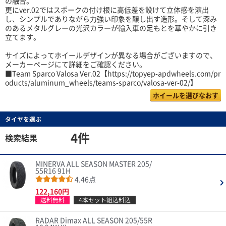
の融合。
更にver.02ではスポークの付け根に高低差を設けて立体感を演出
し、シンプルでありながら力強い印象を醸し出す造形。そして深み
のあるメタルグレーの光沢カラーが輸入車の足もとを華やかに引き
立てます。
サイズによってホイールデザインが異なる場合がございますので、
メーカーページにて詳細をご確認ください。
■Team Sparco Valosa Ver.02【https://topyep-apdwheels.com/pr
oducts/aluminum_wheels/teams-sparco/valosa-ver-02/】
ホイールを選びなおす
タイヤを選ぶ
4件
検索結果
MINERVA ALL SEASON MASTER 205/
55R16 91H
4.46点
122,160円
送料無料
4本セット組込料込
RADAR Dimax ALL SEASON 205/55R