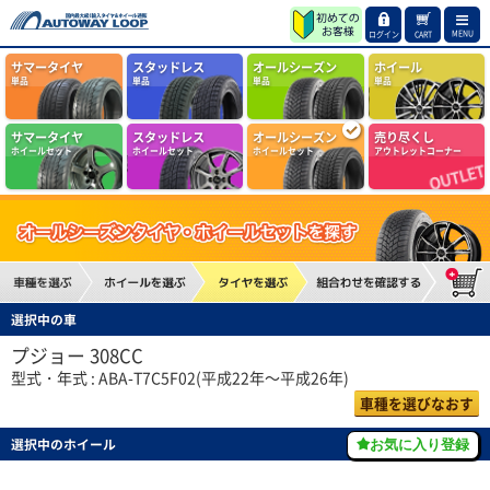
MENU
ログイン
CART
サマータイヤ
スタッドレス
オールシーズン
ホイール
単品
単品
単品
単品
サマータイヤ
スタッドレス
オールシーズン
売り尽くし
ホイールセット
ホイールセット
ホイールセット
アウトレットコーナー
選択中の車
プジョー 308CC
型式・年式 : ABA-T7C5F02(平成22年～平成26年)
車種を選びなおす
選択中のホイール
お気に入り登録