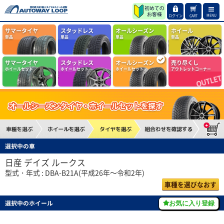
MENU
ログイン
CART
サマータイヤ
スタッドレス
オールシーズン
ホイール
単品
単品
単品
単品
サマータイヤ
スタッドレス
オールシーズン
売り尽くし
ホイールセット
ホイールセット
ホイールセット
アウトレットコーナー
選択中の車
日産 デイズ ルークス
型式・年式 : DBA-B21A(平成26年～令和2年)
車種を選びなおす
選択中のホイール
お気に入り登録