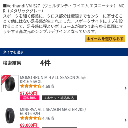
■Verthandi VM-S27（ヴェルザンディ ブイエム エスニーナナ） MG
R（メタリックグレー）
スポークを細く優美に、クロス部分は極限までセンターに寄せるこ
とで他にはない足長感が生まれました。スポークサイドにリブを設
けることで、足長感に程よいボリュームが加わりあらゆる車両にマ
ッチする高次元のシンプルデザインとなっています。
ホイールを選びなおす
タイヤを選ぶ
4件
検索結果
MOMO 4RUN M-4 ALL SEASON 205/6
0R16 96V XL
4.69点
97,640円
送料無料
4本セット組込料込
MINERVA ALL SEASON MASTER 205/
60R16 92H
4.46点
69,000円