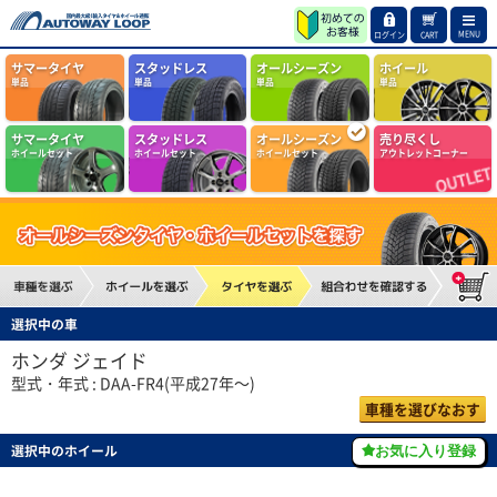
MENU
ログイン
CART
サマータイヤ
スタッドレス
オールシーズン
ホイール
単品
単品
単品
単品
サマータイヤ
スタッドレス
オールシーズン
売り尽くし
ホイールセット
ホイールセット
ホイールセット
アウトレットコーナー
選択中の車
ホンダ ジェイド
型式・年式 : DAA-FR4(平成27年～)
車種を選びなおす
選択中のホイール
お気に入り登録