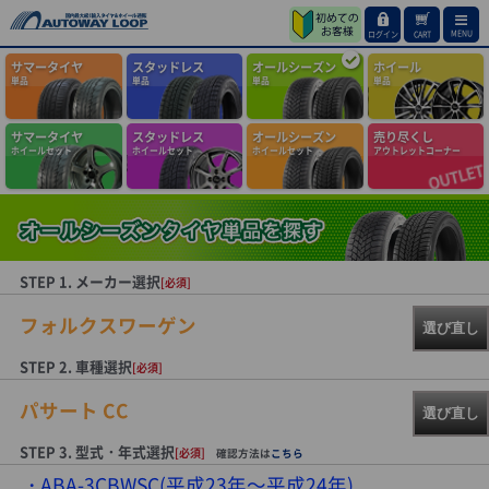
MENU
ログイン
CART
サマータイヤ
スタッドレス
オールシーズン
ホイール
単品
単品
単品
単品
サマータイヤ
スタッドレス
オールシーズン
売り尽くし
ホイールセット
ホイールセット
ホイールセット
アウトレットコーナー
STEP 1. メーカー選択
[必須]
フォルクスワーゲン
選び直し
STEP 2. 車種選択
[必須]
パサート CC
選び直し
STEP 3. 型式・年式選択
[必須]
確認方法は
こちら
ABA-3CBWSC(平成23年～平成24年)