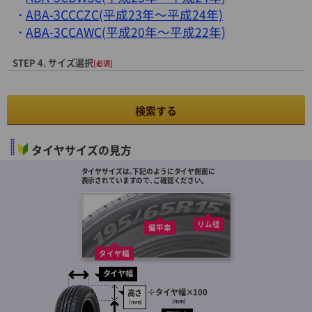
ABA-3CCCZC(平成23年～平成24年)
ABA-3CCAWC(平成20年～平成22年)
STEP 4. サイズ選択
[必須]
検索する
タイヤサイズの見方
タイヤサイズは､下記のようにタイヤ側面に
表示されていますので､ご確認ください。
リム径
偏平率
タイヤ幅
タイヤ幅
÷
タイヤ幅
×100
高さ
(mm)
(mm)