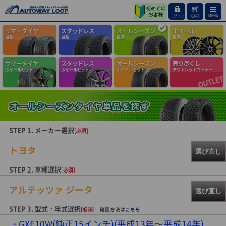
MENU
ログイン
CART
サマータイヤ
スタッドレス
オールシーズン
ホイール
単品
単品
単品
単品
サマータイヤ
スタッドレス
オールシーズン
売り尽くし
ホイールセット
ホイールセット
ホイールセット
アウトレットコーナー
STEP 1. メーカー選択
[必須]
トヨタ
選び直し
STEP 2. 車種選択
[必須]
アルテッツァ ジータ
選び直し
STEP 3. 型式・年式選択
[必須]
確認方法は
こちら
GXE10W(純正15インチ)(平成13年～平成14年)