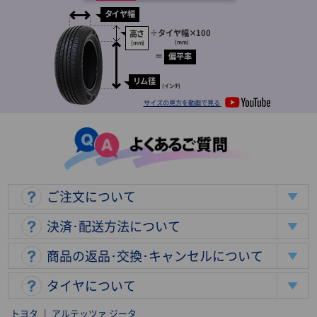
タイヤ幅
÷
タイヤ幅
×100
高さ
(mm)
(mm)
＝
偏平率
リム径
(インチ)
サイズの見方を動画で見る
ご注文について
決済･配送方法について
商品の返品･交換･キャンセルについて
タイヤについて
トヨタ
|
アルテッツァ ジータ