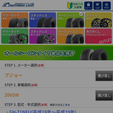
MENU
ログイン
CART
サマータイヤ
スタッドレス
オールシーズン
ホイール
単品
単品
単品
単品
サマータイヤ
スタッドレス
オールシーズン
売り尽くし
ホイールセット
ホイールセット
ホイールセット
アウトレットコーナー
STEP 1. メーカー選択
[必須]
プジョー
選び直し
STEP 2. 車種選択
[必須]
206SW
選び直し
STEP 3. 型式・年式選択
[必須]
確認方法は
こちら
GH-T1NFU(平成18年～平成19年)