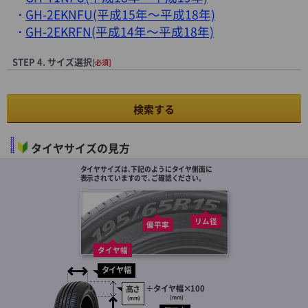
GH-2EKNFU(平成15年～平成18年)
GH-2EKRFN(平成14年～平成18年)
STEP 4. サイズ選択
[必須]
検索する
タイヤサイズの見方
タイヤサイズは､下記のようにタイヤ側面に
表示されていますので､ご確認ください。
リム径
偏平率
タイヤ幅
タイヤ幅
÷
タイヤ幅
×100
高さ
(mm)
(mm)