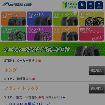
MENU
ログイン
CART
サマータイヤ
スタッドレス
オールシーズン
ホイール
単品
単品
単品
単品
サマータイヤ
スタッドレス
オールシーズン
売り尽くし
ホイールセット
ホイールセット
ホイールセット
アウトレットコーナー
STEP 1. メーカー選択
[必須]
ホンダ
選び直し
STEP 2. 車種選択
[必須]
アクティ トラック
選び直し
STEP 3. 型式・年式選択
[必須]
確認方法は
こちら
EBD-HA8(平成21年～)