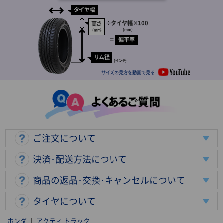
タイヤ幅
÷
タイヤ幅
×100
高さ
(mm)
(mm)
＝
偏平率
リム径
(インチ)
サイズの見方を動画で見る
ご注文について
決済･配送方法について
商品の返品･交換･キャンセルについて
タイヤについて
ホンダ
|
アクティ トラック