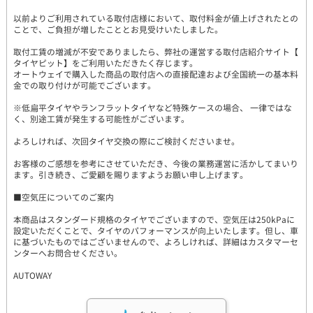
以前よりご利用されている取付店様において、取付料金が値上げされたとの
ことで、ご負担が増したこととお見受けいたしました。
取付工賃の増減が不安でありましたら、弊社の運営する取付店紹介サイト【
タイヤピット】をご利用いただきたく存じます。
オートウェイで購入した商品の取付店への直接配達および全国統一の基本料
金での取り付けが可能でございます。
※低扁平タイヤやランフラットタイヤなど特殊ケースの場合、 一律ではな
く、別途工賃が発生する可能性がございます。
よろしければ、次回タイヤ交換の際にご検討くださいませ。
お客様のご感想を参考にさせていただき、今後の業務運営に活かしてまいり
ます。引き続き、ご愛顧を賜りますようお願い申し上げます。
■空気圧についてのご案内
本商品はスタンダード規格のタイヤでございますので、空気圧は250kPaに
設定いただくことで、タイヤのパフォーマンスが向上いたします。但し、車
に基づいたものではございませんので、よろしければ、詳細はカスタマーセ
ンターへお問合せください。
AUTOWAY