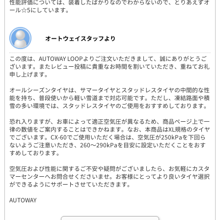
性能評価については、装着したばかりなのでわからないので、とりあえずオ
ール☆5にしています。
オートウェイスタッフより
この度は、AUTOWAY LOOPよりご注文いただきまして、誠にありがとうご
ざいます。またレビュー投稿に貴重なお時間を割いていただき、重ねてお礼
申し上げます。
オールシーズンタイヤは、サマータイヤとスタッドレスタイヤの中間的な性
能を持ち、普段使いから軽い雪道まで対応可能です。ただし、凍結路面や積
雪の多い環境では、スタッドレスタイヤのご使用をおすすめしております。
恐れ入りますが、お車によって適正空気圧が異なるため、商品ページ上で一
律の数値をご案内することはできかねます。なお、本商品はXL規格のタイヤ
でございます。CX-60でご使用いただく場合は、空気圧が250kPaを下回ら
ないようご注意いただき、260～290kPaを目安に設定いただくことをおす
すめしております。
空気圧および性能に関するご不安や疑問がございましたら、お気軽にカスタ
マーセンターへお問合せくださいませ。お客様にとってより良いタイヤ選択
ができるようにサポートさせていただきます。
AUTOWAY