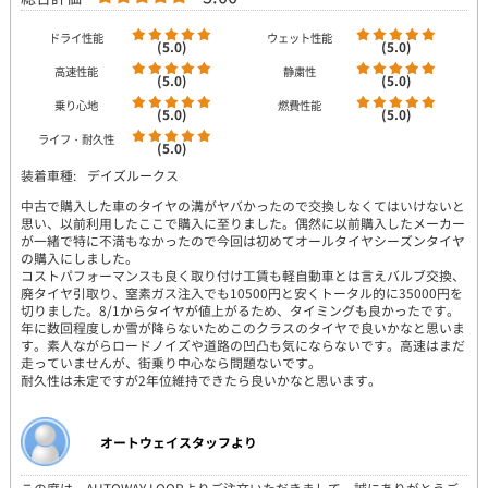
ドライ性能
ウェット性能
(5.0)
(5.0)
高速性能
静粛性
(5.0)
(5.0)
乗り心地
燃費性能
(5.0)
(5.0)
ライフ・耐久性
(5.0)
装着車種:
デイズルークス
中古で購入した車のタイヤの溝がヤバかったので交換しなくてはいけないと
思い、以前利用したここで購入に至りました。偶然に以前購入したメーカー
が一緒で特に不満もなかったので今回は初めてオールタイヤシーズンタイヤ
の購入にしました。
コストパフォーマンスも良く取り付け工賃も軽自動車とは言えバルブ交換、
廃タイヤ引取り、窒素ガス注入でも10500円と安くトータル的に35000円を
切りました。8/1からタイヤが値上がるため、タイミングも良かったです。
年に数回程度しか雪が降らないためこのクラスのタイヤで良いかなと思いま
す。素人ながらロードノイズや道路の凹凸も気にならないです。高速はまだ
走っていませんが、街乗り中心なら問題ないです。
耐久性は未定ですが2年位維持できたら良いかなと思います。
オートウェイスタッフより
この度は、AUTOWAY LOOPよりご注文いただきまして、誠にありがとうご