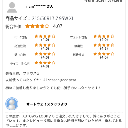
投稿日: 2026年07月26日
nam******* さん
商品サイズ：
215/50R17.Z 95W XL
4.07
総合評価
ドライ性能
ウェット性能
(4.0)
(4.0)
高速性能
静粛性
(4.0)
(4.5)
乗り心地
燃費性能
(4.0)
(4.0)
ライフ・耐久性
(4.0)
装着車種:
プリウスα
以前使っていたタイヤ:
All season good year
初めて装着し走りましたがとても使い勝手のいいタイヤです！
オートウェイスタッフより
この度は、AUTOWAY LOOPよりご注文いただきまして、誠にありがとうご
ざいます。またレビュー投稿に貴重なお時間を割いていただき、重ねてお礼
申し上げます。