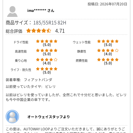
投稿日: 2026年07月20日
ima******* さん
商品サイズ：
185/55R15 82H
4.71
総合評価
ドライ性能
ウェット性能
(5.0)
(5.0)
高速性能
静粛性
(5.0)
(4.0)
乗り心地
燃費性能
(4.0)
(5.0)
ライフ・耐久性
(5.0)
装着車種:
フィアットパンダ
以前使っていたタイヤ:
ピレリ
以前はピレリを使っていましたが、全然これで十分だと思いました、ピレリ
も今や中国企業の傘下です。
オートウェイスタッフより
この度は、AUTOWAY LOOPよりご注文いただきまして、誠にありがとうご