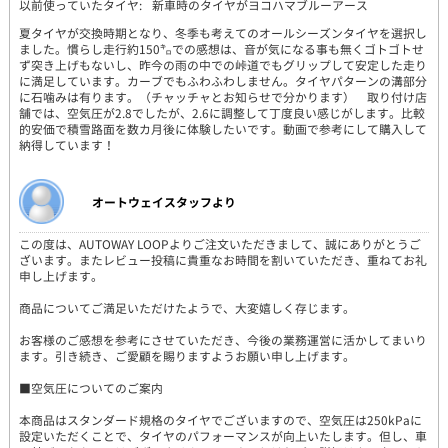
以前使っていたタイヤ:
新車時のタイヤがヨコハマブルーアース
夏タイヤが交換時期となり、冬季も考えてのオールシーズンタイヤを選択し
ました。慣らし走行約150㌔での感想は、音が気になる事も無くゴトゴトせ
ず突き上げもないし、昨今の雨の中での峠道でもグリップして安定した走り
に満足しています。カーブでもふわふわしません。タイヤパターンの溝部分
に石噛みは有ります。（チャッチャとお知らせで分かります） 取り付け店
舗では、空気圧が2.8でしたが、2.6に調整して丁度良い感じがします。比較
的安価で積雪路面を数カ月後に体験したいです。動画で参考にして購入して
納得しています！
オートウェイスタッフより
この度は、AUTOWAY LOOPよりご注文いただきまして、誠にありがとうご
ざいます。またレビュー投稿に貴重なお時間を割いていただき、重ねてお礼
申し上げます。
商品についてご満足いただけたようで、大変嬉しく存じます。
お客様のご感想を参考にさせていただき、今後の業務運営に活かしてまいり
ます。引き続き、ご愛顧を賜りますようお願い申し上げます。
■空気圧についてのご案内
本商品はスタンダード規格のタイヤでございますので、空気圧は250kPaに
設定いただくことで、タイヤのパフォーマンスが向上いたします。但し、車