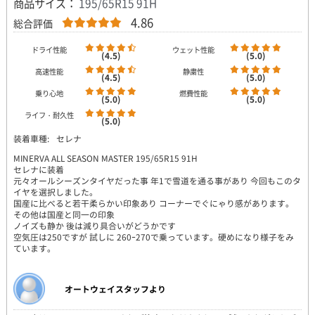
商品サイズ：
195/65R15 91H
4.86
総合評価
ドライ性能
ウェット性能
(4.5)
(5.0)
高速性能
静粛性
(4.5)
(5.0)
乗り心地
燃費性能
(5.0)
(5.0)
ライフ・耐久性
(5.0)
装着車種:
セレナ
MINERVA ALL SEASON MASTER 195/65R15 91H
セレナに装着
元々オールシーズンタイヤだった事 年1で雪道を通る事があり 今回もこのタ
イヤを選択しました。
国産に比べると若干柔らかい印象あり コーナーでぐにゃり感があります。
その他は国産と同一の印象
ノイズも静か 後は減り具合いがどうかです
空気圧は250ですが 試しに 260ｰ270で乗っています。硬めになり様子をみ
ています。
オートウェイスタッフより