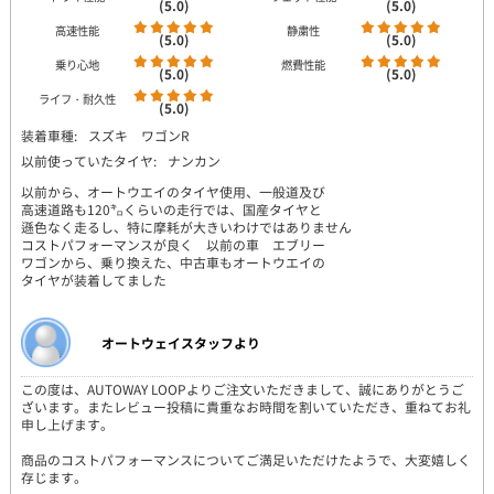
(5.0)
(5.0)
高速性能
静粛性
(5.0)
(5.0)
乗り心地
燃費性能
(5.0)
(5.0)
ライフ・耐久性
(5.0)
装着車種:
スズキ ワゴンR
以前使っていたタイヤ:
ナンカン
以前から、オートウエイのタイヤ使用、一般道及び
高速道路も120㌔くらいの走行では、国産タイヤと
遜色なく走るし、特に摩耗が大きいわけではありません
コストパフォーマンスが良く 以前の車 エブリー
ワゴンから、乗り換えた、中古車もオートウエイの
タイヤが装着してました
オートウェイスタッフより
この度は、AUTOWAY LOOPよりご注文いただきまして、誠にありがとうご
ざいます。またレビュー投稿に貴重なお時間を割いていただき、重ねてお礼
申し上げます。
商品のコストパフォーマンスについてご満足いただけたようで、大変嬉しく
存じます。