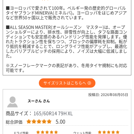
■ヨーロッパで愛されて100年。ベルギー発の歴史的グローバル
タイヤブランドMINERVA(ミネルバ)。ヨーロッパをはじめアジア
など世界50ヶ国以上で販売されています。
■ALL SEASON MASTER(オールシーズン マスター)は、オープ
ンショルダーにより、排水性、排雪性が向上し、タフな路面コン
ディションでも安定感のあるハンドリング性能を発揮します。優
れたトラクション性を保ちつつ、ブロックの偏摩耗を抑制。転が
り抵抗を軽減することで、ロングライフ性能がアップし、最適化
したバリアブルピッチの採用により、ノイズは大幅に低減しまし
た。
※スノーフレークマークの表記があり、冬用タイヤ規制にも対応
可能です。
サイズリストはこちらへ
投稿日: 2026年08月05日
スーさん さん
商品サイズ：
165/60R14 79H XL
5.00
総合評価
ドライ性能
ウェット性能