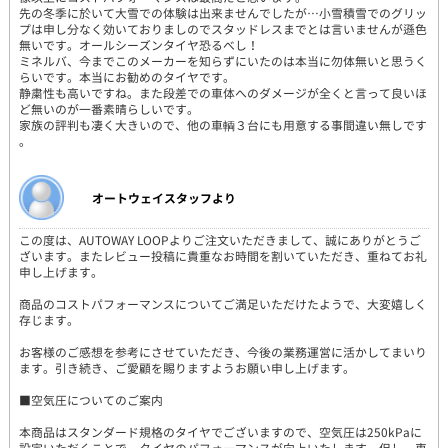
先の冬季に於いて大雪での体験は出来ませんでしたが…小雪積雪でのグリッ
プは申し分なく効いておりましのでスタッドレスまでとは言いませんが遜色
無いです。オールシーズンタイヤ恐るべし！
ミネルバ、今までこのメーカーを知らずにいたのは本当に勿体無いと思うく
らいです。本当にお勧めのタイヤです。
静粛性も高いですね。また段差での車体へのダメージが全くと言って良いほ
ど無いのが一番素晴らしいです。
家族の評判も凄く大きいので、他の車輌３台にも用意する事間違い無しです
。
オートウェイスタッフより
この度は、AUTOWAY LOOPよりご注文いただきまして、誠にありがとうご
ざいます。またレビュー投稿に貴重なお時間を割いていただき、重ねてお礼
申し上げます。
商品のコストパフォーマンスについてご満足いただけたようで、大変嬉しく
存じます。
お客様のご感想を参考にさせていただき、今後の業務運営に活かしてまいり
ます。引き続き、ご愛顧を賜りますようお願い申し上げます。
■空気圧についてのご案内
本商品はスタンダード規格のタイヤでございますので、空気圧は250kPaに
設定いただくことで、タイヤのパフォーマンスが向上いたします。但し、車