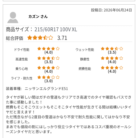
投稿日: 2026年06月24日
カズン さん
商品サイズ：
215/60R17 100V XL
3.71
総合評価
ドライ性能
ウェット性能
(4.0)
(3.5)
高速性能
静粛性
(3.5)
(4.0)
乗り心地
燃費性能
(4.0)
(4.0)
ライフ・耐久性
(3.0)
装着車種:
ニッサンエルグランドE51
タイヤが新しい間はガチの雪道もクリアでき高速でのタイヤ確認もパスでき
た事に感動しました！
燃費もそこそこウエットもそこそこタイヤ性能が生きてる間は結構いいタイ
ヤだと言えます！
ただ残念ながら2度目の雪道はかなり不安で耐久性能に関してはかなり不安
を感じました。
まあでも値段の割にはしっかり役立つタイヤではあるコスパ重視のオールシ
ーズンタイヤだと思います。