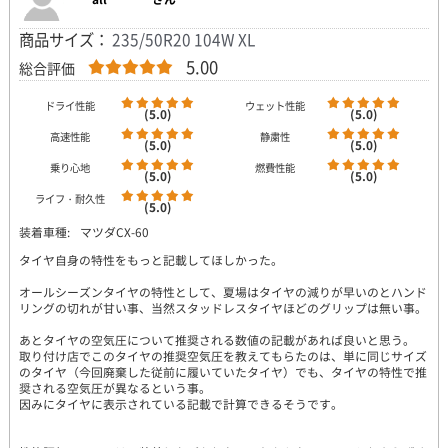
商品サイズ：
235/50R20 104W XL
5.00
総合評価
ドライ性能
ウェット性能
(5.0)
(5.0)
高速性能
静粛性
(5.0)
(5.0)
乗り心地
燃費性能
(5.0)
(5.0)
ライフ・耐久性
(5.0)
装着車種:
マツダCX-60
タイヤ自身の特性をもっと記載してほしかった。
オールシーズンタイヤの特性として、夏場はタイヤの減りが早いのとハンド
リングの切れが甘い事、当然スタッドレスタイヤほどのグリップは無い事。
あとタイヤの空気圧について推奨される数値の記載があれば良いと思う。
取り付け店でこのタイヤの推奨空気圧を教えてもらたのは、単に同じサイズ
のタイヤ（今回廃棄した従前に履いていたタイヤ）でも、タイヤの特性で推
奨される空気圧が異なるという事。
因みにタイヤに表示されている記載で計算できるそうです。