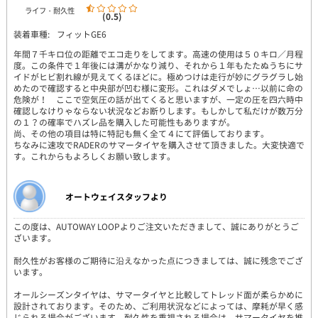
ライフ・耐久性
(0.5)
装着車種:
フィットGE6
年間７千キロ位の距離でエコ走りをしてます。高速の使用は５０キロ／月程
度。この条件で１年後には溝がかなり減り、それから１年もたたぬうちにサ
イドがヒビ割れ線が見えてくるほどに。極めつけは走行が妙にグラグラし始
めたので確認すると中央部が凹む様に変形。これはダメでしょ…以前に命の
危険が！ ここで空気圧の話が出てくると思いますが、一定の圧を四六時中
確認しなけりゃならない状況などお断りします。もしかして私だけが数万分
の１？の確率でハズレ品を購入した可能性もありますが。
尚、その他の項目は特に特記も無く全て４にて評価しております。
ちなみに速攻でRADERのサマータイヤを購入させて頂きました。大変快適で
す。これからもよろしくお願い致します。
オートウェイスタッフより
この度は、AUTOWAY LOOPよりご注文いただきまして、誠にありがとうご
ざいます。
耐久性がお客様のご期待に沿えなかった点につきましては、誠に残念でござ
います。
オールシーズンタイヤは、サマータイヤと比較してトレッド面が柔らかめに
設計されております。そのため、ご利用状況などによっては、摩耗が早く感
じられる場合がございます。耐久性を重視される場合は、サマータイヤを推