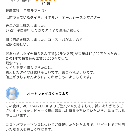
ライフ・耐久性
(4.5)
装着車種:
日産ラフェスタ
以前使っていたタイヤ:
ミネルバ オールシーズンマスター
去年の夏に購入しました。
3万5千キロ走行したのでタイヤの消耗が激しく。
同じ商品を購入しました。コ・ス・パがよいので。
家庭に優しい。
残念な点はタイヤ持ち込み工賃(バランス等)が去年は13,000円だったのに。
この1年で持ち込み工賃22,000円でした。
残念です。
タイヤを安く購入できたのに。
購入したタイヤは素晴らしいです。乗り心地がよいです。
値上がりしませんように。これからも、よろしくです。
オートウェイスタッフより
この度は、AUTOWAY LOOPよりご注文いただきまして、誠にありがとうご
ざいます。またレビュー投稿に貴重なお時間を割いていただき、重ねてお礼
申し上げます。
コストパフォーマンスについてご満足いただけたようで、リピートでご利用
いただき大変嬉しく存じます。