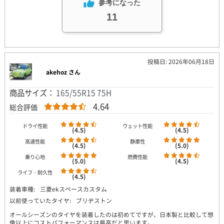
参考になった
11
投稿日: 2026年06月18日
akehoz さん
商品サイズ：
165/55R15 75H
4.64
総合評価
ドライ性能
ウェット性能
(4.5)
(4.5)
高速性能
静粛性
(4.5)
(5.0)
乗り心地
燃費性能
(5.0)
(4.5)
ライフ・耐久性
(4.5)
装着車種:
三菱ekスペースカスタム
以前使っていたタイヤ:
ブリヂストン
オールシーズンのタイヤを装着したのは初めてですが、日本製と比較して想
像以上にコストパフォーマンスは最高だと思います。