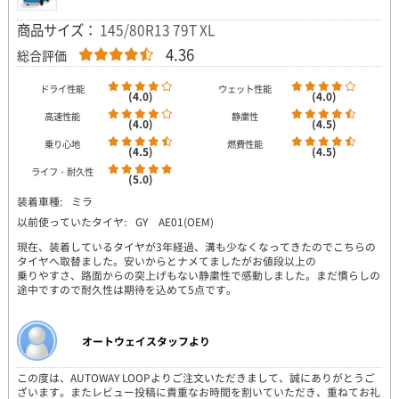
商品サイズ：
145/80R13 79T XL
4.36
総合評価
ドライ性能
ウェット性能
(4.0)
(4.0)
高速性能
静粛性
(4.0)
(4.5)
乗り心地
燃費性能
(4.5)
(4.5)
ライフ・耐久性
(5.0)
装着車種:
ミラ
以前使っていたタイヤ:
GY AE01(OEM)
現在、装着しているタイヤが3年経過、溝も少なくなってきたのでこちらの
タイヤへ取替ました。安いからとナメてましたがお値段以上の
乗りやすさ、路面からの突上げもない静粛性で感動しました。まだ慣らしの
途中ですので耐久性は期待を込めて5点です。
オートウェイスタッフより
この度は、AUTOWAY LOOPよりご注文いただきまして、誠にありがとうご
ざいます。またレビュー投稿に貴重なお時間を割いていただき、重ねてお礼