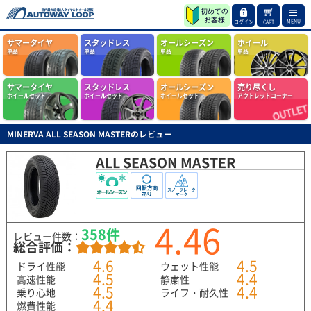
MENU
ログイン
CART
サマータイヤ
スタッドレス
オールシーズン
ホイール
単品
単品
単品
単品
サマータイヤ
スタッドレス
オールシーズン
売り尽くし
ホイールセット
ホイールセット
ホイールセット
アウトレットコーナー
MINERVA ALL SEASON MASTERのレビュー
ALL SEASON MASTER
4.46
358件
レビュー件数：
総合評価：
4.6
4.5
ドライ性能
ウェット性能
4.5
4.4
高速性能
静粛性
4.5
4.4
乗り心地
ライフ・耐久性
4.4
燃費性能