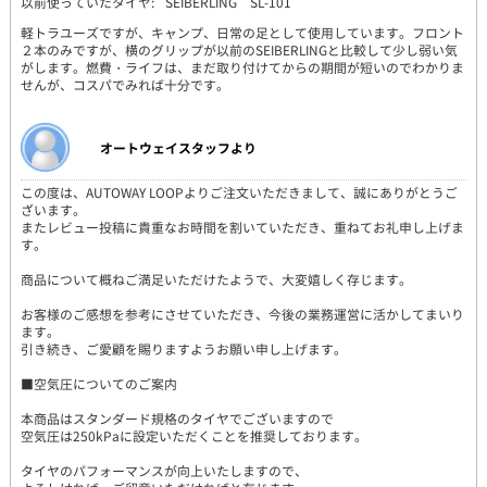
以前使っていたタイヤ:
SEIBERLING SL-101
軽トラユーズですが、キャンプ、日常の足として使用しています。フロント
２本のみですが、横のグリップが以前のSEIBERLINGと比較して少し弱い気
がします。燃費・ライフは、まだ取り付けてからの期間が短いのでわかりま
せんが、コスパでみれば十分です。
オートウェイスタッフより
この度は、AUTOWAY LOOPよりご注文いただきまして、誠にありがとうご
ざいます。
またレビュー投稿に貴重なお時間を割いていただき、重ねてお礼申し上げま
す。
商品について概ねご満足いただけたようで、大変嬉しく存じます。
お客様のご感想を参考にさせていただき、今後の業務運営に活かしてまいり
ます。
引き続き、ご愛顧を賜りますようお願い申し上げます。
■空気圧についてのご案内
本商品はスタンダード規格のタイヤでございますので
空気圧は250kPaに設定いただくことを推奨しております。
タイヤのパフォーマンスが向上いたしますので、