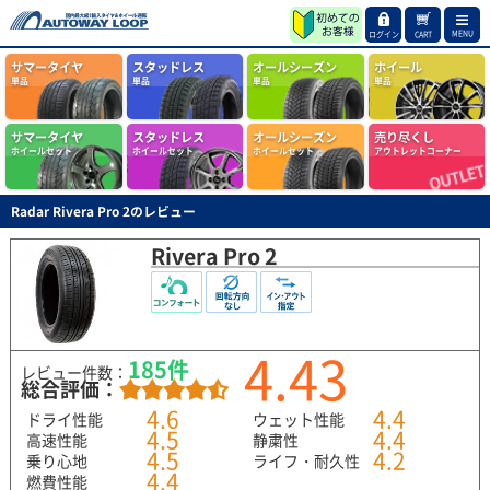
MENU
ログイン
CART
サマータイヤ
スタッドレス
オールシーズン
ホイール
単品
単品
単品
単品
サマータイヤ
スタッドレス
オールシーズン
売り尽くし
ホイールセット
ホイールセット
ホイールセット
アウトレットコーナー
Radar Rivera Pro 2のレビュー
Rivera Pro 2
4.43
185件
レビュー件数：
総合評価：
4.6
4.4
ドライ性能
ウェット性能
4.5
4.4
高速性能
静粛性
4.5
4.2
乗り心地
ライフ・耐久性
4.4
燃費性能