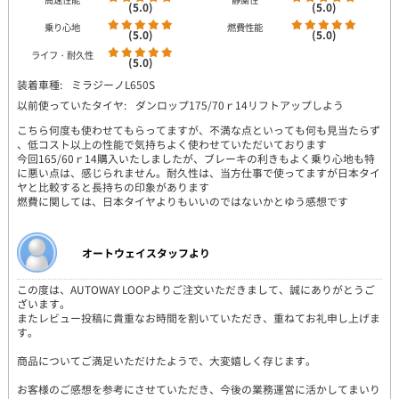
(5.0)
(5.0)
乗り心地
燃費性能
(5.0)
(5.0)
ライフ・耐久性
(5.0)
装着車種:
ミラジーノL650S
以前使っていたタイヤ:
ダンロップ175/70ｒ14リフトアップしよう
こちら何度も使わせてもらってますが、不満な点といっても何も見当たらず
、低コスト以上の性能で気持ちよく使わせていただいております
今回165/60ｒ14購入いたしましたが、ブレーキの利きもよく乗り心地も特
に悪い点は、感じられません。耐久性は、当方仕事で使ってますが日本タイ
ヤと比較すると長持ちの印象があります
燃費に関しては、日本タイヤよりもいいのではないかとゆう感想です
オートウェイスタッフより
この度は、AUTOWAY LOOPよりご注文いただきまして、誠にありがとうご
ざいます。
またレビュー投稿に貴重なお時間を割いていただき、重ねてお礼申し上げま
す。
商品についてご満足いただけたようで、大変嬉しく存じます。
お客様のご感想を参考にさせていただき、今後の業務運営に活かしてまいり