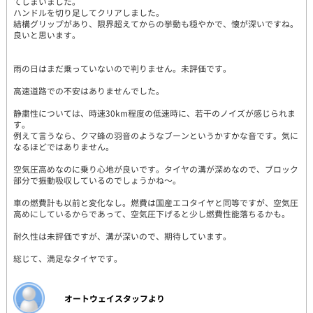
てしまいました。
ハンドルを切り足してクリアしました。
結構グリップがあり、限界超えてからの挙動も穏やかで、懐が深いですね。
良いと思います。
雨の日はまだ乗っていないので判りません。未評価です。
高速道路での不安はありませんでした。
静粛性については、時速30km程度の低速時に、若干のノイズが感じられま
す。
例えて言うなら、クマ蜂の羽音のようなブーンというかすかな音です。気に
なるほどではありません。
空気圧高めなのに乗り心地が良いです。タイヤの溝が深めなので、ブロック
部分で振動吸収しているのでしょうかね～。
車の燃費計も以前と変化なし。燃費は国産エコタイヤと同等ですが、空気圧
高めにしているからであって、空気圧下げると少し燃費性能落ちるかも。
耐久性は未評価ですが、溝が深いので、期待しています。
総じて、満足なタイヤです。
オートウェイスタッフより