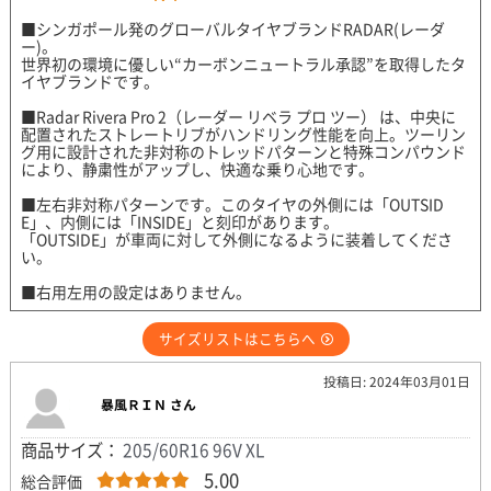
■シンガポール発のグローバルタイヤブランドRADAR(レーダ
ー)。
世界初の環境に優しい“カーボンニュートラル承認”を取得したタ
イヤブランドです。
■Radar Rivera Pro 2（レーダー リベラ プロ ツー） は、中央に
配置されたストレートリブがハンドリング性能を向上。ツーリン
グ用に設計された非対称のトレッドパターンと特殊コンパウンド
により、静粛性がアップし、快適な乗り心地です。
■左右非対称パターンです。このタイヤの外側には「OUTSID
E」、内側には「INSIDE」と刻印があります。
「OUTSIDE」が車両に対して外側になるように装着してくださ
い。
■右用左用の設定はありません。
サイズリストはこちらへ
投稿日: 2024年03月01日
暴風ＲＩＮ さん
商品サイズ：
205/60R16 96V XL
5.00
総合評価