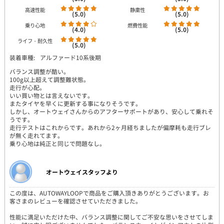
高速性能
静粛性
(5.0)
(5.0)
乗り心地
燃費性能
(4.0)
(5.0)
ライフ・耐久性
(5.0)
装着車種:
アルファード10系後期
バランス調整が酷い。
100g以上超えて調整難状態。
走行が心配。
いい買い物とは言えないです。
またタイヤを早くに更新する事になりそうです。
しかし、オートウェイさんからのアフターサポートがあり、安心して乗れそ
うです。
走行テストはこれからです。あれから2ヶ月経ちましたが偏摩耗も走行ブレ
が無く走れてます。
乗り心地は純正と同じで問題なし。
オートウェイスタッフより
この度は、AUTOWAYLOOPで商品をご購入頂きありがとうございます。お
客さまのレビューを確認させていただきました。
性能に満足いただけた中、バランス調整に関してご不安な思いをさせてしま