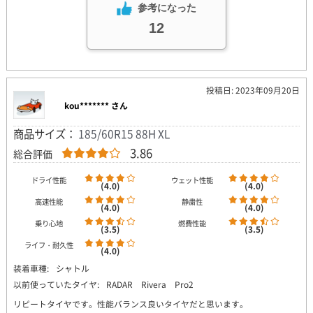
参考になった
12
投稿日: 2023年09月20日
kou******* さん
商品サイズ：
185/60R15 88H XL
3.86
総合評価
ドライ性能
ウェット性能
(4.0)
(4.0)
高速性能
静粛性
(4.0)
(4.0)
乗り心地
燃費性能
(3.5)
(3.5)
ライフ・耐久性
(4.0)
装着車種:
シャトル
以前使っていたタイヤ:
RADAR Rivera Pro2
リピートタイヤです。性能バランス良いタイヤだと思います。