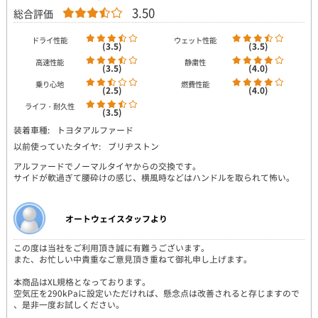
3.50
総合評価
ドライ性能
ウェット性能
(3.5)
(3.5)
高速性能
静粛性
(3.5)
(4.0)
乗り心地
燃費性能
(2.5)
(4.0)
ライフ・耐久性
(3.5)
装着車種:
トヨタアルファード
以前使っていたタイヤ:
ブリヂストン
アルファードでノーマルタイヤからの交換です。
サイドが軟過ぎて腰砕けの感じ、横風時などはハンドルを取られて怖い。
オートウェイスタッフより
この度は当社をご利用頂き誠に有難うございます。
また、お忙しい中貴重なご意見頂き重ねて御礼申し上げます。
本商品はXL規格となっております。
空気圧を290kPaに設定いただければ、懸念点は改善されると存じますので
、是非一度お試しください。