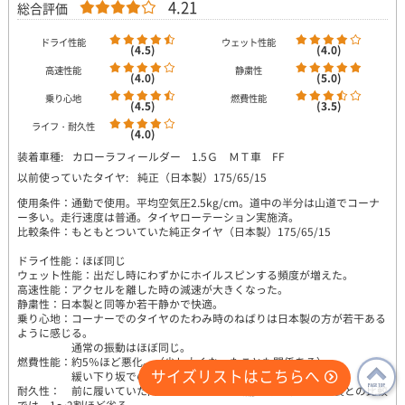
4.21
総合評価
ドライ性能
ウェット性能
(4.5)
(4.0)
高速性能
静粛性
(4.0)
(5.0)
乗り心地
燃費性能
(4.5)
(3.5)
ライフ・耐久性
(4.0)
装着車種:
カローラフィールダー 1.5Ｇ ＭＴ車 FF
以前使っていたタイヤ:
純正（日本製）175/65/15
使用条件：通勤で使用。平均空気圧2.5kg/cm。道中の半分は山道でコーナ
ー多い。走行速度は普通。タイヤローテーション実施済。
比較条件：もともとついていた純正タイヤ（日本製）175/65/15
ドライ性能：ほぼ同じ
ウェット性能：出だし時にわずかにホイルスピンする頻度が増えた。
高速性能：アクセルを離した時の減速が大きくなった。
静粛性：日本製と同等か若干静かで快適。
乗り心地：コーナーでのタイヤのたわみ時のねばりは日本製の方が若干ある
ように感じる。
通常の振動はほぼ同じ。
燃費性能：約5％ほど悪化。（少し太くなったことも関係ある）
サイズリストはこちらへ
緩い下り坂での減速がより顕著に現れた。
耐久性： 前に履いていた同じリベラプロ２（扁平率60）と日本製との比較
PAGE
では、1～2割ほど劣る。