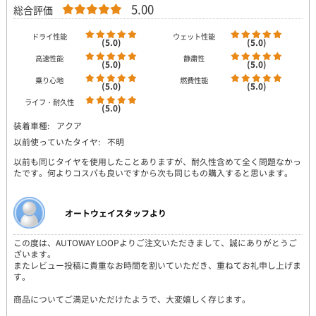
5.00
総合評価
ドライ性能
ウェット性能
(5.0)
(5.0)
高速性能
静粛性
(5.0)
(5.0)
乗り心地
燃費性能
(5.0)
(5.0)
ライフ・耐久性
(5.0)
装着車種:
アクア
以前使っていたタイヤ:
不明
以前も同じタイヤを使用したことありますが、耐久性含めて全く問題なかっ
たです。何よりコスパも良いですから次も同じもの購入すると思います。
オートウェイスタッフより
この度は、AUTOWAY LOOPよりご注文いただきまして、誠にありがとうご
ざいます。
またレビュー投稿に貴重なお時間を割いていただき、重ねてお礼申し上げま
す。
商品についてご満足いただけたようで、大変嬉しく存じます。