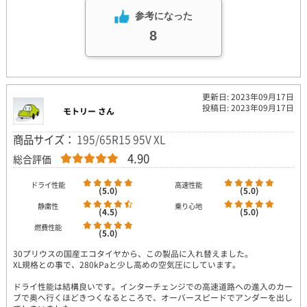
参考になった
8
更新日: 2023年09月17日
投稿日: 2023年09月17日
モトリー さん
商品サイズ：
195/65R15 95V XL
4.90
総合評価
ドライ性能
高速性能
(5.0)
(5.0)
静粛性
乗り心地
(4.5)
(5.0)
燃費性能
(5.0)
30プリウスの国産エコタイヤから、この製品に入れ替えました。
XL規格との事で、280kPaと少し高めの空気圧にしています。
ドライ性能は結構良いです。インターチェンジでの高速道路への進入のカー
ブで奥へ行くほどきつくなるところで、オーバースピードでアンダーを出し