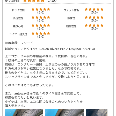
5.00
総合評価
ドライ性能
ウェット性能
(5.0)
(5.0)
高速性能
静粛性
(5.0)
(5.0)
乗り心地
燃費性能
(5.0)
(5.0)
ライフ・耐久性
(5.0)
装着車種:
フリード
以前使っていたタイヤ:
RADAR Rivera Pro 2 185/65R15 92H XL
上二つが、２年前の車検前の写真。３枚目は、現在の写真。
３枚目の上部の写真は、前輪。
前輪は、コンクリート道路、上り坂のかの曲がり角があり２年で
片方の減りが早い結果になりました。なので交換です。
後ろのタイヤは、もう３年になりますので、ヒビがすごい。
スリップサインまであと少しですが、交換しようと思います。
このタイヤはとてもよかったです。
また、autowayさんで近くのタイヤ屋さんで交換して、
費用も抑えたいと思います。
タイヤは、次回、エコな同じ会社のXLのついたタイヤを
購入予定です。