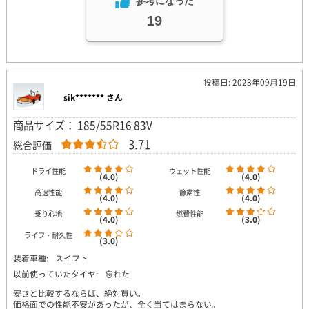
参考になった
19
投稿日: 2023年09月19日
sik******* さん
商品サイズ： 185/55R16 83V
3.71
総合評価
ドライ性能
ウェット性能
(4.0)
(4.0)
高速性能
静粛性
(4.0)
(4.0)
乗り心地
燃費性能
(4.0)
(3.0)
ライフ・耐久性
(3.0)
装着車種:
スイフト
以前使っていたタイヤ:
忘れた
安さと比較するならば、絶対買い。
価格面での性能不安があったが、全く当てはまらない。