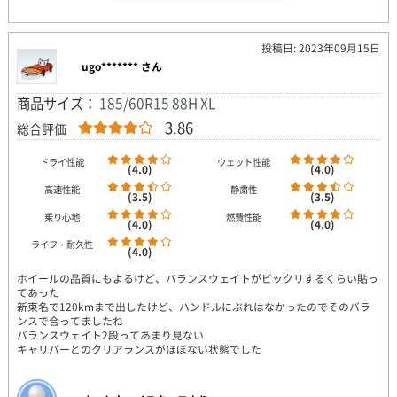
投稿日: 2023年09月15日
ugo******* さん
商品サイズ：
185/60R15 88H XL
3.86
総合評価
ドライ性能
ウェット性能
(4.0)
(4.0)
高速性能
静粛性
(3.5)
(3.5)
乗り心地
燃費性能
(4.0)
(4.0)
ライフ・耐久性
(4.0)
ホイールの品質にもよるけど、バランスウェイトがビックリするくらい貼っ
てあった
新東名で120kmまで出したけど、ハンドルにぶれはなかったのでそのバラ
ンスで合ってましたね
バランスウェイト2段ってあまり見ない
キャリパーとのクリアランスがほぼない状態でした