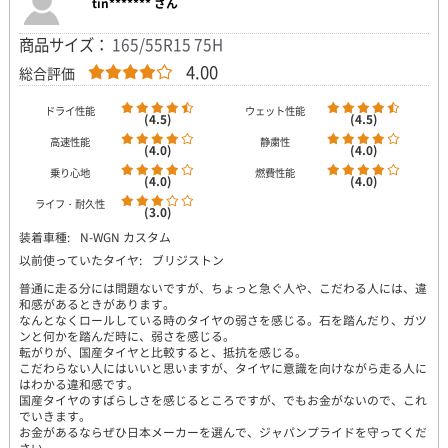
tin******* さん
商品サイズ：
165/55R15 75H
4.00
総合評価
ドライ性能
ウェット性能
(4.5)
(4.5)
高速性能
静粛性
(4.0)
(4.0)
乗り心地
燃費性能
(4.0)
(4.0)
ライフ・耐久性
(3.0)
装着車種:
N-WGN カスタム
以前使っていたタイヤ:
ブリジストン
普通に走る分には問題ないですが、ちょっと急ぐ人や、こだわる人には、違
和感があるときがあります。
なんとなくロールしている時のタイヤの弱さを感じる。石を踏んだり、ガツ
ンと何かを踏んだ時に、弱さを感じる。
転がりが、国産タイヤと比較すると、抵抗を感じる。
こだわらない人にはいいと思いますが、タイヤに意識を向けながら走る人に
はわかる違和感です。
国産タイヤのすばらしさを感じるところですが、でもお金がないので、これ
でいきます。
お金があるならぜひ日本メーカーを選んで、ジャパンプライドを守ってくだ
さい。