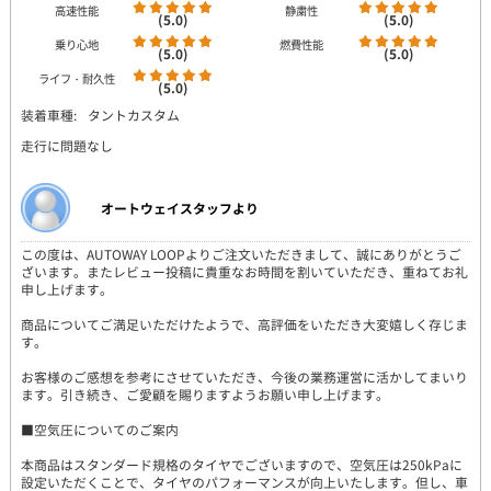
高速性能
静粛性
(5.0)
(5.0)
乗り心地
燃費性能
(5.0)
(5.0)
ライフ・耐久性
(5.0)
装着車種:
タントカスタム
走行に問題なし
オートウェイスタッフより
この度は、AUTOWAY LOOPよりご注文いただきまして、誠にありがとうご
ざいます。またレビュー投稿に貴重なお時間を割いていただき、重ねてお礼
申し上げます。
商品についてご満足いただけたようで、高評価をいただき大変嬉しく存じま
す。
お客様のご感想を参考にさせていただき、今後の業務運営に活かしてまいり
ます。引き続き、ご愛顧を賜りますようお願い申し上げます。
■空気圧についてのご案内
本商品はスタンダード規格のタイヤでございますので、空気圧は250kPaに
設定いただくことで、タイヤのパフォーマンスが向上いたします。但し、車