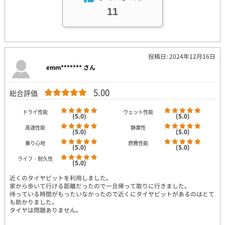
11
投稿日: 2024年12月16日
emm******* さん
5.00
総合評価
ドライ性能
ウェット性能
(5.0)
(5.0)
高速性能
静粛性
(5.0)
(5.0)
乗り心地
燃費性能
(5.0)
(5.0)
ライフ・耐久性
(5.0)
近くのタイヤピットを利用しました。
家から歩いて行ける距離だったので一旦帰って取りに行きました。
待っている時間がもったいなかったので近くにタイヤピットがあるのはとて
も助かりました。
タイヤは問題ありません。