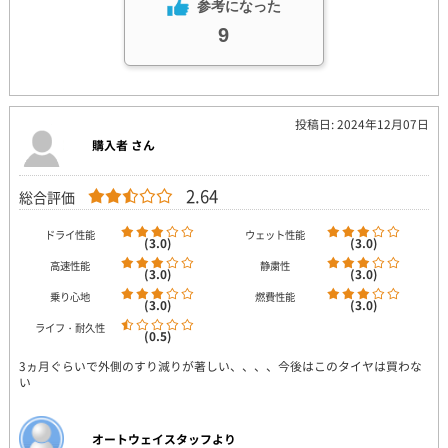
参考になった
9
投稿日: 2024年12月07日
購入者 さん
2.64
総合評価
ドライ性能
ウェット性能
(3.0)
(3.0)
高速性能
静粛性
(3.0)
(3.0)
乗り心地
燃費性能
(3.0)
(3.0)
ライフ・耐久性
(0.5)
3ヵ月ぐらいで外側のすり減りが著しい、、、、今後はこのタイヤは買わな
い
オートウェイスタッフより