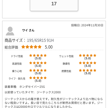
17
投稿日: 2024年11月30日
ワイ さん
商品サイズ：
195/65R15 91H
5.00
総合評価
ドライ性能
ウェット性能
(5.0)
(5.0)
高速性能
静粛性
(5.0)
(5.0)
乗り心地
燃費性能
(5.0)
(5.0)
ライフ・耐久性
(5.0)
装着車種:
ホンダセイバー25G
以前使っていたタイヤ:
ジーテックス2000
ジーテックスからの履き替えです。耐久性がジーテックスより比べ物になら
ない程良いですよ。長い目で見たらこちらが断然お買得だと思います。ジー
テックスは20000キロでツルツルになりましたから。