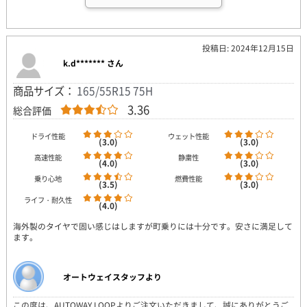
投稿日: 2024年12月15日
k.d******* さん
商品サイズ：
165/55R15 75H
3.36
総合評価
ドライ性能
ウェット性能
(3.0)
(3.0)
高速性能
静粛性
(4.0)
(3.0)
乗り心地
燃費性能
(3.5)
(3.0)
ライフ・耐久性
(4.0)
海外製のタイヤで固い感じはしますが町乗りには十分です。安さに満足して
ます。
オートウェイスタッフより
この度は、AUTOWAY LOOPよりご注文いただきまして、誠にありがとうご