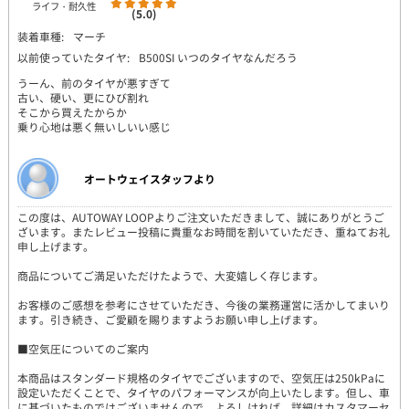
ライフ・耐久性
(5.0)
装着車種:
マーチ
以前使っていたタイヤ:
B500SI いつのタイヤなんだろう
うーん、前のタイヤが悪すぎて
古い、硬い、更にひび割れ
そこから買えたからか
乗り心地は悪く無いしいい感じ
オートウェイスタッフより
この度は、AUTOWAY LOOPよりご注文いただきまして、誠にありがとうご
ざいます。またレビュー投稿に貴重なお時間を割いていただき、重ねてお礼
申し上げます。
商品についてご満足いただけたようで、大変嬉しく存じます。
お客様のご感想を参考にさせていただき、今後の業務運営に活かしてまいり
ます。引き続き、ご愛顧を賜りますようお願い申し上げます。
■空気圧についてのご案内
本商品はスタンダード規格のタイヤでございますので、空気圧は250kPaに
設定いただくことで、タイヤのパフォーマンスが向上いたします。但し、車
に基づいたものではございませんので、よろしければ、詳細はカスタマーセ