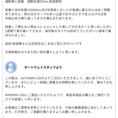
通勤車に装着 通勤往復55km.高速使用
街乗り含め年間15000km.約3年使用しましたが普通に乗る分には全く問題
ありません、雨の日のカーブの多い山道で80キロとかで走らなければ笑
外側は多少擦り減ってますが溝もまだあります。
装着して間もない時はふにゃふにゃした感じで大丈夫か？と思いましたが1.
2週間で落ち着いてきます、海外製のタイヤは初めてでしたがいい意味で裏
切られました。
追記•高速乗る人は空気圧はこまめに見た方がいいです
交換時期なのでまた同じ物を購入しようと思います。
オートウェイスタッフより
この度は、AUTOWAY LOOPよりご注文いただきまして、誠にありがとうご
ざいます。またレビュー投稿に貴重なお時間を割いていただき、重ねてお礼
申し上げます。
MINERVA 209にご満足いただけたようで、再度本商品の購入をご検討くだ
さり大変嬉しく存じます。
お客様のご感想を参考にさせていただき、今後の業務運営に活かしてまいり
ます。引き続き、ご愛顧を賜りますようお願い申し上げます。