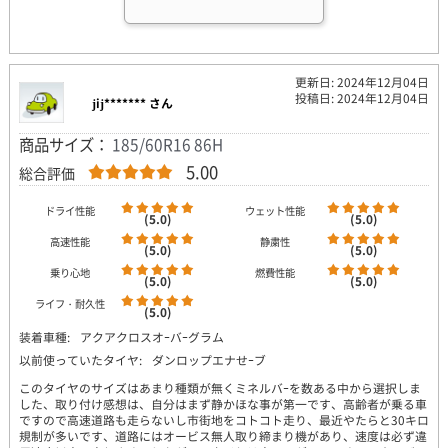
更新日: 2024年12月04日
投稿日: 2024年12月04日
jij******* さん
商品サイズ：
185/60R16 86H
5.00
総合評価
ドライ性能
ウェット性能
(5.0)
(5.0)
高速性能
静粛性
(5.0)
(5.0)
乗り心地
燃費性能
(5.0)
(5.0)
ライフ・耐久性
(5.0)
装着車種:
アクアクロスオｰバｰグラム
以前使っていたタイヤ:
ダンロップエナせｰブ
このタイヤのサイズはあまり種類が無くミネルバｰを数ある中から選択しま
した、取り付け感想は、自分はまず静かほな事が第一です、高齢者が乗る車
ですので高速道路も走らないし市街地をコトコト走り、最近やたらと30キロ
規制が多いです、道路にはオービス無人取り締まり機があり、速度は必ず違