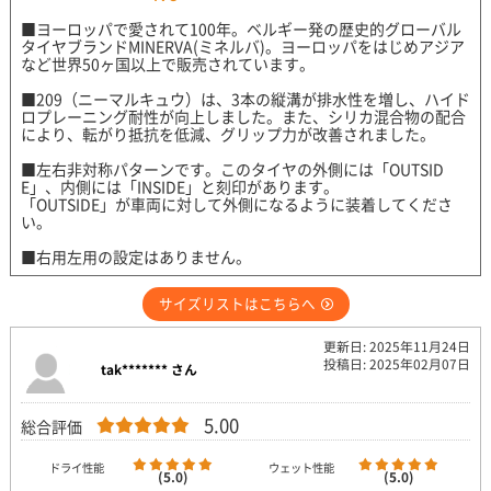
■ヨーロッパで愛されて100年。ベルギー発の歴史的グローバル
タイヤブランドMINERVA(ミネルバ)。ヨーロッパをはじめアジア
など世界50ヶ国以上で販売されています。
■209（ニーマルキュウ）は、3本の縦溝が排水性を増し、ハイド
ロプレーニング耐性が向上しました。また、シリカ混合物の配合
により、転がり抵抗を低減、グリップ力が改善されました。
■左右非対称パターンです。このタイヤの外側には「OUTSID
E」、内側には「INSIDE」と刻印があります。
「OUTSIDE」が車両に対して外側になるように装着してくださ
い。
■右用左用の設定はありません。
サイズリストはこちらへ
更新日: 2025年11月24日
投稿日: 2025年02月07日
tak******* さん
5.00
総合評価
ドライ性能
ウェット性能
(5.0)
(5.0)