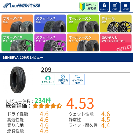
MENU
ログイン
CART
サマータイヤ
スタッドレス
オールシーズン
ホイール
単品
単品
単品
単品
サマータイヤ
スタッドレス
オールシーズン
売り尽くし
ホイールセット
ホイールセット
ホイールセット
アウトレットコーナー
MINERVA 209のレビュー
209
4.53
234件
レビュー件数：
総合評価：
4.6
4.6
ドライ性能
ウェット性能
4.6
4.5
高速性能
静粛性
4.6
4.4
乗り心地
ライフ・耐久性
4.6
燃費性能