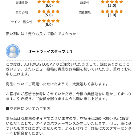
高速性能
静粛性
(5.0)
(5.0)
乗り心地
燃費性能
(5.0)
(5.0)
ライフ・耐久性
(5.0)
安い割には！走りも良くて静かでよかった！
オートウェイスタッフより
この度は、AUTOWAY LOOPよりご注文いただきまして、誠にありがとうご
ざいます。またレビュー投稿に貴重なお時間を割いていただき、重ねてお礼
申し上げます。
商品についてご満足いただけたようで、大変嬉しく存じます。
お客様のご感想を参考にさせていただき、今後の業務運営に活かしてまいり
ます。引き続き、ご愛顧を賜りますようお願い申し上げます。
■空気圧についてのご案内
本商品はXL規格のタイヤでございますので、空気圧は260～290kPaに設定
いただくことで、タイヤのパフォーマンスが向上いたします。但し、車に基
づいたものではございませんので、よろしければ、詳細はカスタマーセンタ
ーへお問合せください。