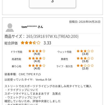
3
投稿日: 2026年04月26日
tom******* さん
商品サイズ：
265/35R18 97W XL(TREAD:200)
3.33
総合評価
ドライ性能
ウェット性能
(4.0)
(3.0)
高速性能
静粛性
(4.0)
(3.0)
乗り心地
ライフ・耐久性
(4.0)
(2.0)
装着車種:
CIVIC TYPE R FL5
以前使っていたタイヤ:
Ventus R-S4
ストリートでのスポーツドライビングのお楽しみ用タイヤとして購入
・ドライグリップについて
スポーツタイヤとしてまあまあです 及第点
・ウエットグリップについて
確認していないため、評価中央値としました
・タイヤ転がり音について