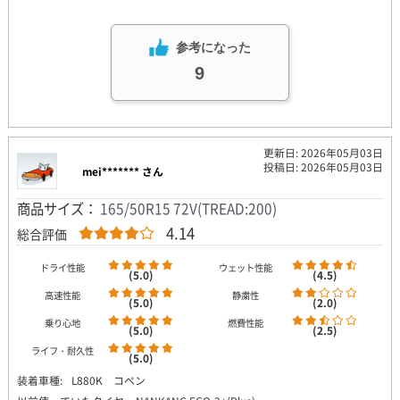
参考になった
9
更新日: 2026年05月03日
投稿日: 2026年05月03日
mei******* さん
商品サイズ：
165/50R15 72V(TREAD:200)
4.14
総合評価
ドライ性能
ウェット性能
(5.0)
(4.5)
高速性能
静粛性
(5.0)
(2.0)
乗り心地
燃費性能
(5.0)
(2.5)
ライフ・耐久性
(5.0)
装着車種:
L880K コペン