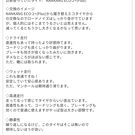
以前使っていたタイヤ:
NANKANG ECO-2+(Plus)
◇交換のイメージ
NANKANG ECO-2+(Plus)から履き替えエコタイヤから
の交換なのでロードノイズはしっかり音がでています
が、個人的にはそこまでうるさいとは思えません。
減ってくるともう少し大きくなるかなって思います。
◇ドライ走行
直進性もあって持ったより好感持てます。
コーナリングも良くしっかり曲がります。
ブレーキも効きが良くなったみたいに効きます。
ダメなところがほぼない感じです。
ただ、轍には取られます。
◇ウェット走行
これも普通ですね！
安定していて安心感あります。
ただ、マンホールは期待通り滑ります。
◇高速走行
走ってるって感じでタイヤからいい音出ています。
直進性もあって、コーナリングも良く、ブレーキングも
効くので普通に使えますがやっぱ音は大きい部類です。
◇静粛性
繰り返しになるけど、このタイヤはそこは無いので
期待しないほうが良い。