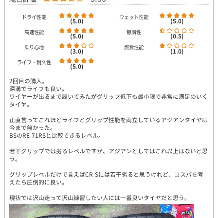
ドライ性能
ウェット性能
(5.0)
(5.0)
高速性能
静粛性
(5.0)
(0.5)
乗り心地
燃費性能
(3.0)
(1.0)
ライフ・耐久性
(5.0)
2回目の購入。
深溝でライフも良い。
ワイヤーが出るまで履いてみたがグリップ低下も最小限で非常に満足のいく
タイヤ。
正直言ってこれほどライフとグリップ性能を両立しているアジアンタイヤは
今まで無かった。
BSのRE-71RSと比較できるレベル。
若干グリップでは劣るレベルですが、アジアンとしてはこれ以上はないと思
う。
グリップレベルだけで言えばCR-Sには若干劣ると思うけれど、コスパを考
えたら圧倒的に良い。
現状では沢山走って沢山練習したい人には一番良いタイヤだと思う。