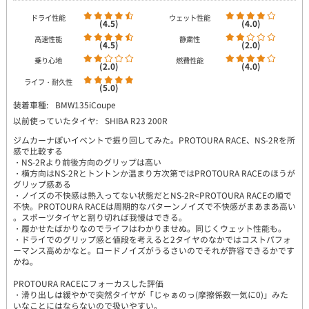
ドライ性能
ウェット性能
(4.5)
(4.0)
高速性能
静粛性
(4.5)
(2.0)
乗り心地
燃費性能
(2.0)
(4.0)
ライフ・耐久性
(5.0)
装着車種:
BMW135iCoupe
以前使っていたタイヤ:
SHIBA R23 200R
ジムカーナぽいイベントで振り回してみた。PROTOURA RACE、NS-2Rを所
感で比較する
・NS-2Rより前後方向のグリップは高い
・横方向はNS-2Rとトントンか温まり方次第ではPROTOURA RACEのほうが
グリップ感ある
・ノイズの不快感は熱入ってない状態だとNS-2R<PROTOURA RACEの順で
不快。PROTOURA RACEは周期的なパターンノイズで不快感がまあまあ高い
。スポーツタイヤと割り切れば我慢はできる。
・履かせたばかりなのでライフはわかりませぬ。同じくウェット性能も。
・ドライでのグリップ感と値段を考えると2タイヤのなかではコストパフォ
ーマンス高めかなと。ロードノイズがうるさいのでそれが許容できるかです
かね。
PROTOURA RACEにフォーカスした評価
・滑り出しは緩やかで突然タイヤが「じゃぁのっ(摩擦係数一気に0)」みた
いなことにはならないので扱いやすい。