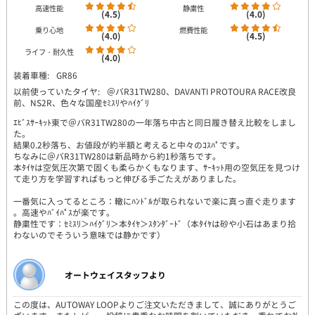
高速性能
静粛性
(4.5)
(4.0)
乗り心地
燃費性能
(4.0)
(4.5)
ライフ・耐久性
(4.0)
装着車種:
GR86
以前使っていたタイヤ:
＠バR31TW280、DAVANTI PROTOURA RACE改良
前、NS2R、色々な国産ｾﾐｽﾘやﾊｲｸﾞﾘ
ｴﾋﾞｽｻｰｷｯﾄ東で＠バR31TW280の一年落ち中古と同日履き替え比較をしまし
た。
結果0.2秒落ち、お値段が約半額と考えると中々のｺｽﾊﾟです。
ちなみに＠バR31TW280は新品時から約1秒落ちです。
本ﾀｲﾔは空気圧次第で固くも柔らかくもなります、ｻｰｷｯﾄ用の空気圧を見つけ
て走り方を学習すればもっと伸びる手ごたえがありました。
一番気に入ってるところ：轍にﾊﾝﾄﾞﾙが取られないで楽に真っ直ぐ走ります
。高速やﾊﾞｲﾊﾟｽが楽です。
静粛性です：ｾﾐｽﾘ＞ﾊｲｸﾞﾘ＞本ﾀｲﾔ＞ｽﾀﾝﾀﾞｰﾄﾞ（本ﾀｲﾔは砂や小石はあまり拾
わないのでそういう意味では静かです）
オートウェイスタッフより
この度は、AUTOWAY LOOPよりご注文いただきまして、誠にありがとうご