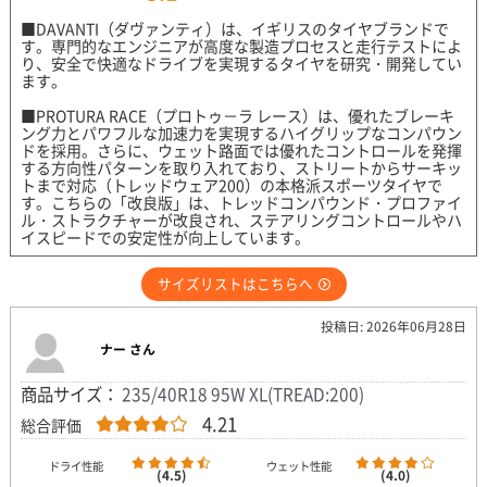
■DAVANTI（ダヴァンティ）は、イギリスのタイヤブランドで
す。専門的なエンジニアが高度な製造プロセスと走行テストによ
り、安全で快適なドライブを実現するタイヤを研究・開発してい
ます。
■PROTURA RACE（プロトゥ－ラ レース）は、優れたブレーキ
ング力とパワフルな加速力を実現するハイグリップなコンパウン
ドを採用。さらに、ウェット路面では優れたコントロールを発揮
する方向性パターンを取り入れており、ストリートからサーキッ
トまで対応（トレッドウェア200）の本格派スポーツタイヤで
す。こちらの「改良版」は、トレッドコンパウンド・プロファイ
ル・ストラクチャーが改良され、ステアリングコントロールやハ
イスピードでの安定性が向上しています。
サイズリストはこちらへ
投稿日: 2026年06月28日
ナー さん
商品サイズ：
235/40R18 95W XL(TREAD:200)
4.21
総合評価
ドライ性能
ウェット性能
(4.5)
(4.0)