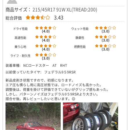
商品サイズ：
215/45R17 91W XL(TREAD:200)
3.43
総合評価
ドライ性能
ウェット性能
(4.0)
(3.0)
高速性能
静粛性
(4.0)
(3.0)
乗り心地
燃費性能
(4.0)
(3.0)
ライフ・耐久性
(3.0)
装着車種:
NCロードスター AT RHT
以前使っていたタイヤ:
フェデラル9５9RSR
新品皮剥き状態ですので、初感になります。
エア圧も慣らし用に高圧状態では、ロードノイズも高かった。
調整後は、荷重を掛けて評価できていないがグリップ感もあった。
しかし、パターンノイズはフェデラル9５9RSRより大きい。
摺合せ後。再レビューしたいと思います。😊