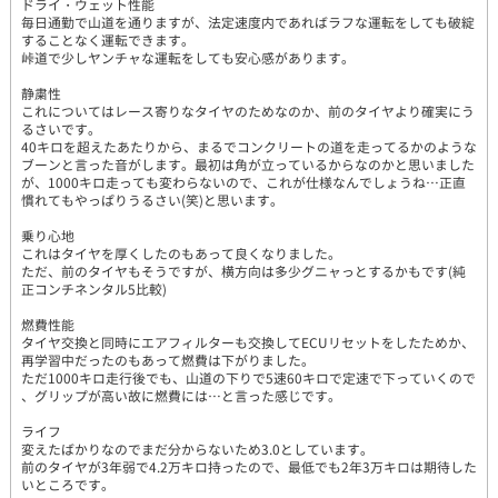
ドライ・ウェット性能
毎日通勤で山道を通りますが、法定速度内であればラフな運転をしても破綻
することなく運転できます。
峠道で少しヤンチャな運転をしても安心感があります。
静粛性
これについてはレース寄りなタイヤのためなのか、前のタイヤより確実にう
るさいです。
40キロを超えたあたりから、まるでコンクリートの道を走ってるかのような
ブーンと言った音がします。最初は角が立っているからなのかと思いました
が、1000キロ走っても変わらないので、これが仕様なんでしょうね…正直
慣れてもやっぱりうるさい(笑)と思います。
乗り心地
これはタイヤを厚くしたのもあって良くなりました。
ただ、前のタイヤもそうですが、横方向は多少グニャっとするかもです(純
正コンチネンタル5比較)
燃費性能
タイヤ交換と同時にエアフィルターも交換してECUリセットをしたためか、
再学習中だったのもあって燃費は下がりました。
ただ1000キロ走行後でも、山道の下りで5速60キロで定速で下っていくので
、グリップが高い故に燃費には…と言った感じです。
ライフ
変えたばかりなのでまだ分からないため3.0としています。
前のタイヤが3年弱で4.2万キロ持ったので、最低でも2年3万キロは期待した
いところです。