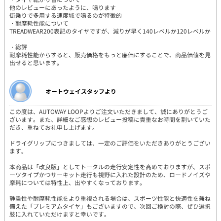
他のレビューにあったように、鳴ります
街乗りで多用する速度域で鳴るのが特徴的
・耐摩耗性能について
TREADWEAR200表記のタイヤですが、減りが早く140レベルか120レベルか
・総評
耐摩耗性能からすると、販売価格をもっと廉価にすることで、商品価値を見
出せると思います。
オートウェイスタッフより
この度は、AUTOWAY LOOPよりご注文いただきまして、誠にありがとうご
ざいます。また、詳細なご感想のレビュー投稿に貴重なお時間を割いていた
だき、重ねてお礼申し上げます。
ドライグリップにつきましては、一定のご評価をいただきありがとうござい
ます。
本商品は「改良版」としてトータルの走行安定性を高めておりますが、スポ
ーツタイプかつサーキット走行も視野に入れた設計のため、ロードノイズや
摩耗については特性上、出やすくなっております。
静粛性や耐摩耗性能をより重視される場合は、スポーツ性能と快適性を兼ね
備えた「プレミアムタイヤ」もございますので、次回ご検討の際、ぜひ選択
肢に入れていただけますと幸いです。