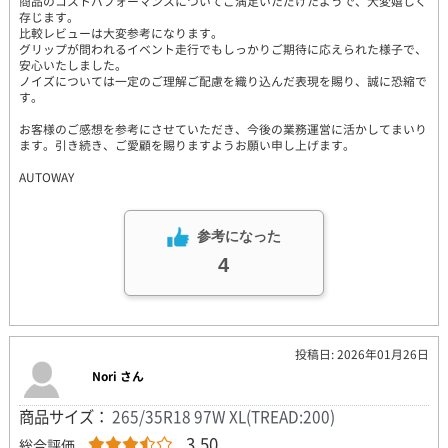
商品のコストパフォーマンスについてご満足いただけたようで、大変嬉しく
存じます。
比較レビューは大変参考になります。
グリップが問われるイベント走行でもしっかりご期待に応えられた様子で、
安心いたしました。
ノイズについては一定のご理解ご配慮を織り込んだ表現を賜り、誠に恐縮で
す。
お客様のご感想を参考にさせていただき、今後の業務運営に活かしてまいり
ます。引き続き、ご愛顧を賜りますようお願い申し上げます。
AUTOWAY
参考になった
4
投稿日: 2026年01月26日
Nori さん
商品サイズ：
265/35R18 97W XL(TREAD:200)
3.50
総合評価