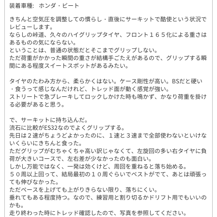
装着車種:
ホンダ・ビート
きちんと空気圧を調整しての慣らし・直後にサーキットで酷使という状況で
レビューします。
ならしの峠道、久々のハイグリップタイヤ、フロント１６５化による重さは
あるものの気にならない。
ということは、普通の状態だとそこまでグリップしない。
ただ荷重がかかった瞬間の重さが結構手ごたえがあるので、グリップする瞬
間にある程度スイートスポットがあるみたい。
タイヤのたわみ方から、柔らかくはない。ケース剛性が高い。BSだと硬い
・食うって感じなんだけれど、トレッド面が動く感覚が強い。
ストリートで急ブレーキしてロックしかけた時も鳴かず、かなり荷重を掛け
る必要があると思う。
で、サーキットに持ち込んだ。
流石に比較がES32なのでよくグリップする。
先日は２速がちょうどよかったのに、１速と３速まで全部使わないといけな
いくらいにきちんと食った。
ただグリップがむちゃくちゃ高い訳じゃなくて、左旋回の多い右タイヤに負
荷が大きいコースで、左右差が少なかったのも面白い。
しかし万能ではなく、一発は効くけど、周回を重ねると落ち始める。
５０周以上回って、結局最初の１０周ぐらいでベストがでて、あとは頑張っ
ても伸びなかった。
ただペースを上げても上がりきらない限り、落ちにくい。
垂れてもある程度持つ。なので、練習用と割り切るかドリフト用でもいいの
かも。
走り終わった時にトレッド確認したので、写真を参照してください。