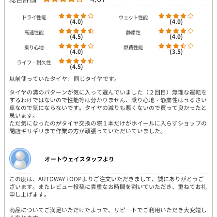
ドライ性能
ウェット性能
(4.0)
(4.0)
高速性能
静粛性
(4.5)
(4.0)
乗り心地
燃費性能
(4.0)
(3.5)
ライフ・耐久性
(4.5)
以前使っていたタイヤ:
同じタイヤです。
タイヤの溝のパターンが気に入って選んでいました（２回目）無理な運転を
するわけではないので性能等は分かりません、乗り心地・静粛性はうるさい
車なので気にならないです。タイヤの減りも悪くないので買って良かったと
思います。
ただ気になったのがタイヤ交換の際１本だけがホイールに入らずショップの
閉店ギリギリまで作業の方が頑張っていただいていました。
オートウェイスタッフより
この度は、AUTOWAY LOOPよりご注文いただきまして、誠にありがとうご
ざいます。またレビュー投稿に貴重なお時間を割いていただき、重ねてお礼
申し上げます。
商品についてご満足いただけたようで、リピートでご利用いただき大変嬉し