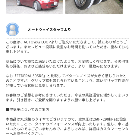
オートウェイスタッフより
この度は、AUTOWAY LOOPよりご注文いただきまして、誠にありがとうご
ざいます。またレビュー投稿に貴重なお時間を割いていただき、重ねてお礼
申し上げます。
商品について概ねご満足いただけたようで、大変嬉しく存じます。その他性
能の評価、およびご感想もいただけますと、より一層励みになります。
なお「FEDERAL 595RS」と比較してパターンノイズが大きく感じられたと
のことですが、グリップ感も感じられていることより、高いグリップ性能が
発揮している状態と見受けられます。
お客様のご感想を参考にさせていただき、今後の業務運営に活かしてまいり
ます。引き続き、ご愛顧を賜りますようお願い申し上げます。
■空気圧についてのご案内
本商品はXL規格のタイヤでございますので、空気圧は260～290kPaに設定
いただくことで、タイヤのパフォーマンスが向上いたします。但し、車に基
づいたものではございませんので、よろしければ、詳細はカスタマーセンタ
ーへお問合せください。