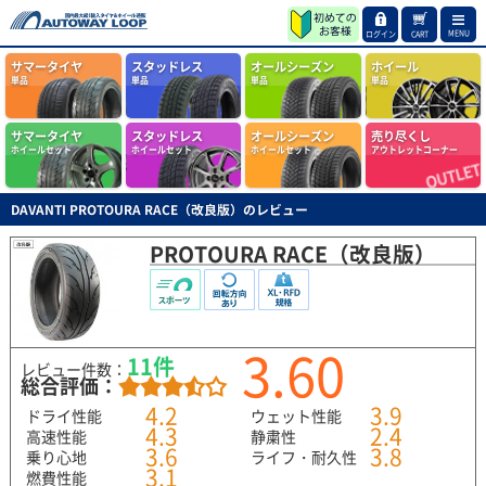
MENU
ログイン
CART
サマータイヤ
スタッドレス
オールシーズン
ホイール
単品
単品
単品
単品
サマータイヤ
スタッドレス
オールシーズン
売り尽くし
ホイールセット
ホイールセット
ホイールセット
アウトレットコーナー
DAVANTI PROTOURA RACE（改良版）のレビュー
PROTOURA RACE（改良版）
3.60
11件
レビュー件数：
総合評価：
4.2
3.9
ドライ性能
ウェット性能
4.3
2.4
高速性能
静粛性
3.6
3.8
乗り心地
ライフ・耐久性
3.1
燃費性能