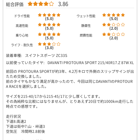
3.86
総合評価
ドライ性能
ウェット性能
(5.0)
(5.0)
高速性能
静粛性
(5.0)
(2.0)
乗り心地
燃費性能
(5.0)
(2.0)
ライフ・耐久性
(3.0)
装着車種:
スイフトスポーツ ZC33S
以前使っていたタイヤ:
DAVANTI PROTOURA SPORT 215/40R17.Z 87W XL
前回の PROTOURA SPORTが約3年、4.2万キロで外側のスリップサインが出
たため交換しました。
前のタイヤもかなり満足が高かったので、今回は同じDAVANTIのPROTOUR
A RACEを選択しました。
サイズを215-40/17から215-45/17と少し厚くしてます。
その為純粋な比較にはなりませんが、とりあえず20日で約1000km走行した
時点での感想です。
走行状況
下道8:高速2
下道は街中7:山・峠道3
空気圧 冷間時2.8前後