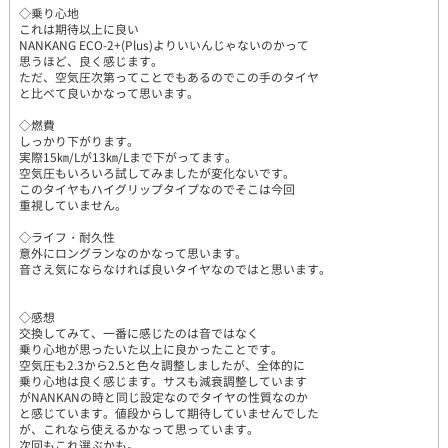
◇乗り心地
これは期待以上に良い
NANKANG ECO-2+(Plus)よりいいんじゃないのかって
思うほど、良く感じます。
ただ、空気圧次第ってことでもあるのでこの手のタイヤ
と比べて良いかなって思います。
◇燃費
しっかり下がります。
実際15㎞/Lが13㎞/Lまで下がってます。
空気圧もいろいろ試してみましたが変化ないです。
このタイヤもハイグリップタイプなのでそこは今回
重視していません。
◇ライフ・耐久性
意外にロングランなのかなって思います。
音さえ気にならなければ良いタイヤなのではと思います。
◇感想
交換してみて、一番に感じたのは音ではなく
乗り心地が思ったいた以上に良かったことです。
空気圧も2.3から2.5と色々調整しましたが、全体的に
乗り心地は良く感じます。サスも減衰調整しています
がNANKANの時と同じ設定なのでタイヤの性質なのか
と感じています。値段からして期待していませんでした
が、これなら使えるかなって思っています。
次回もこれ選ぶかも。