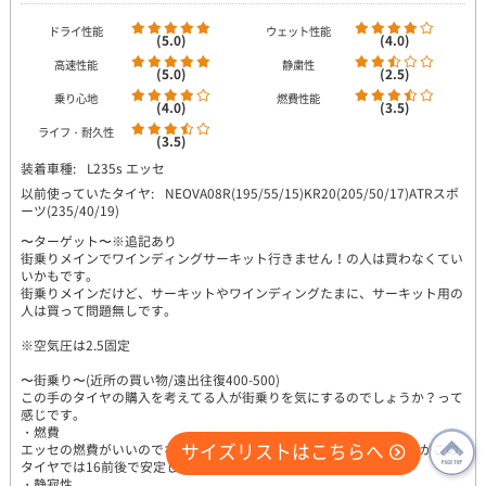
ドライ性能
ウェット性能
(5.0)
(4.0)
高速性能
静粛性
(5.0)
(2.5)
乗り心地
燃費性能
(4.0)
(3.5)
ライフ・耐久性
(3.5)
装着車種:
L235s エッセ
以前使っていたタイヤ:
NEOVA08R(195/55/15)KR20(205/50/17)ATRスポ
ーツ(235/40/19)
〜ターゲット〜※追記あり
街乗りメインでワインディングサーキット行きません！の人は買わなくてい
いかもです。
街乗りメインだけど、サーキットやワインディングたまに、サーキット用の
人は買って問題無しです。
※空気圧は2.5固定
〜街乗り〜(近所の買い物/遠出往復400-500)
この手のタイヤの購入を考えてる人が街乗りを気にするのでしょうか？って
感じです。
・燃費
サイズリストはこちらへ
エッセの燃費がいいのでなんとも言えませんが、エコタイヤで16-18がこの
タイヤでは16前後で安定しました。
PAGE
・静寂性