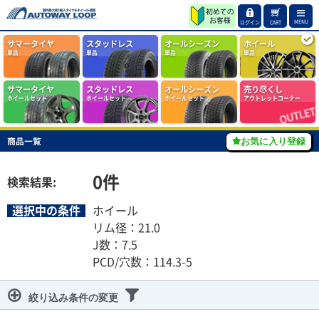
MENU
ログイン
CART
サマータイヤ
スタッドレス
オールシーズン
ホイール
単品
単品
単品
単品
サマータイヤ
スタッドレス
オールシーズン
売り尽くし
ホイールセット
ホイールセット
ホイールセット
アウトレットコーナー
商品一覧
お気に入り登録
0
件
検索結果:
選択中の条件
ホイール
リム径：21.0
J数：7.5
PCD/穴数：114.3-5
絞り込み条件の変更