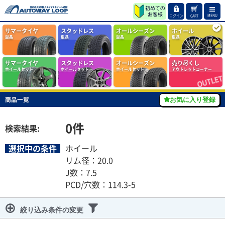
MENU
ログイン
CART
サマータイヤ
スタッドレス
オールシーズン
ホイール
単品
単品
単品
単品
サマータイヤ
スタッドレス
オールシーズン
売り尽くし
ホイールセット
ホイールセット
ホイールセット
アウトレットコーナー
商品一覧
お気に入り登録
0
件
検索結果:
選択中の条件
ホイール
リム径：20.0
J数：7.5
PCD/穴数：114.3-5
絞り込み条件の変更