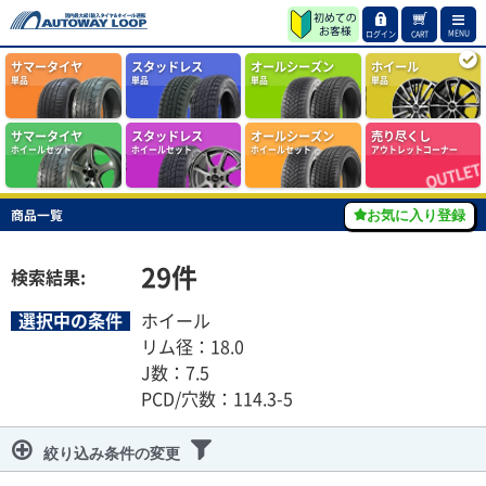
MENU
ログイン
CART
サマータイヤ
スタッドレス
オールシーズン
ホイール
単品
単品
単品
単品
サマータイヤ
スタッドレス
オールシーズン
売り尽くし
ホイールセット
ホイールセット
ホイールセット
アウトレットコーナー
商品一覧
お気に入り登録
29
件
検索結果:
選択中の条件
ホイール
リム径：18.0
J数：7.5
PCD/穴数：114.3-5
絞り込み条件の変更