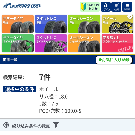
MENU
ログイン
CART
サマータイヤ
スタッドレス
オールシーズン
ホイール
単品
単品
単品
単品
サマータイヤ
スタッドレス
オールシーズン
売り尽くし
ホイールセット
ホイールセット
ホイールセット
アウトレットコーナー
商品一覧
お気に入り登録
7
件
検索結果:
選択中の条件
ホイール
リム径：18.0
J数：7.5
PCD/穴数：100.0-5
絞り込み条件の変更