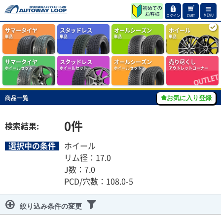
MENU
ログイン
CART
サマータイヤ
スタッドレス
オールシーズン
ホイール
単品
単品
単品
単品
サマータイヤ
スタッドレス
オールシーズン
売り尽くし
ホイールセット
ホイールセット
ホイールセット
アウトレットコーナー
商品一覧
お気に入り登録
0
件
検索結果:
選択中の条件
ホイール
リム径：17.0
J数：7.0
PCD/穴数：108.0-5
絞り込み条件の変更