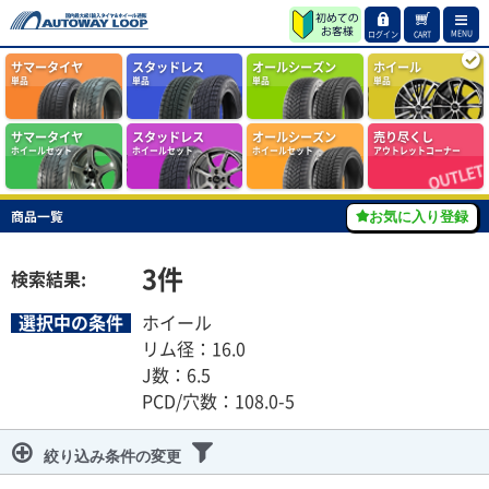
MENU
ログイン
CART
サマータイヤ
スタッドレス
オールシーズン
ホイール
単品
単品
単品
単品
サマータイヤ
スタッドレス
オールシーズン
売り尽くし
ホイールセット
ホイールセット
ホイールセット
アウトレットコーナー
商品一覧
お気に入り登録
3
件
検索結果:
選択中の条件
ホイール
リム径：16.0
J数：6.5
PCD/穴数：108.0-5
絞り込み条件の変更