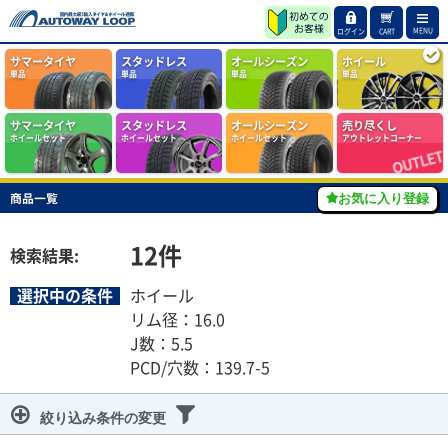
MENU
ログイン
CART
サマータイヤ
スタッドレス
オールシーズン
ホイール
単品
単品
単品
単品
サマータイヤ
スタッドレス
オールシーズン
売り尽くし
ホイールセット
ホイールセット
ホイールセット
アウトレットコーナー
商品一覧
お気に入り登録
12
件
検索結果:
選択中の条件
ホイール
リム径：16.0
J数：5.5
PCD/穴数：139.7-5
絞り込み条件の変更