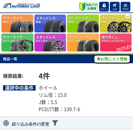
MENU
ログイン
CART
サマータイヤ
スタッドレス
オールシーズン
ホイール
単品
単品
単品
単品
サマータイヤ
スタッドレス
オールシーズン
売り尽くし
ホイールセット
ホイールセット
ホイールセット
アウトレットコーナー
商品一覧
お気に入り登録
4
件
検索結果:
選択中の条件
ホイール
リム径：15.0
J数：5.5
PCD/穴数：139.7-6
絞り込み条件の変更