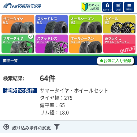
MENU
ログイン
CART
サマータイヤ
スタッドレス
オールシーズン
ホイール
単品
単品
単品
単品
サマータイヤ
スタッドレス
オールシーズン
売り尽くし
ホイールセット
ホイールセット
ホイールセット
アウトレットコーナー
商品一覧
お気に入り登録
64
件
検索結果:
選択中の条件
サマータイヤ・ホイールセット
タイヤ幅：275
偏平率：65
リム経：18.0
絞り込み条件の変更