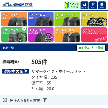
MENU
ログイン
CART
サマータイヤ
スタッドレス
オールシーズン
ホイール
単品
単品
単品
単品
サマータイヤ
スタッドレス
オールシーズン
売り尽くし
ホイールセット
ホイールセット
ホイールセット
アウトレットコーナー
商品一覧
お気に入り登録
505
件
検索結果:
選択中の条件
サマータイヤ・ホイールセット
タイヤ幅：235
偏平率：55
リム経：20.0
絞り込み条件の変更