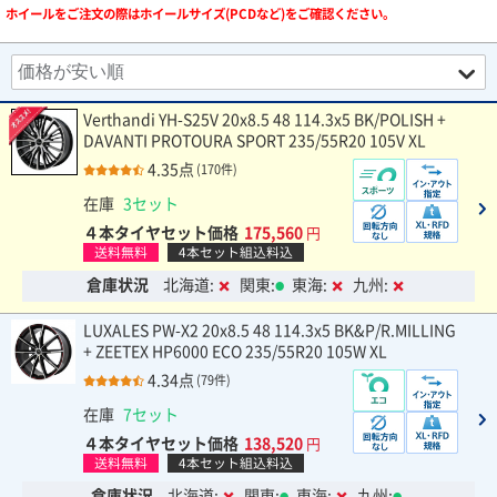
ホイールをご注文の際はホイールサイズ(PCDなど)をご確認ください。
Verthandi YH-S25V 20x8.5 48 114.3x5 BK/POLISH +
DAVANTI PROTOURA SPORT 235/55R20 105V XL
4.35点
(170件)
在庫
3セット
４本タイヤセット価格
175,560
円
送料無料
4本セット組込料込
倉庫状況
北海道:
関東:
東海:
九州:
LUXALES PW-X2 20x8.5 48 114.3x5 BK&P/R.MILLING
+ ZEETEX HP6000 ECO 235/55R20 105W XL
4.34点
(79件)
在庫
7セット
４本タイヤセット価格
138,520
円
送料無料
4本セット組込料込
倉庫状況
北海道:
関東:
東海:
九州: