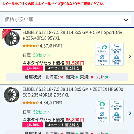
ホイールをご注文の際はホイールサイズ(PCDなど)をご確認ください。
EMBELY S12 18x7.5 38 114.3x5 GM + CEAT SportDriv
e 235/40R18 95Y XL
4.37点
(43件)
在庫
53セット
４本タイヤセット価格
91,520
円
送料無料
4本セット組込料込
倉庫状況
北海道:
関東:
東海:
九州:
EMBELY S12 18x7.5 38 114.3x5 GM + ZEETEX HP6000
ECO 235/40R18.Z 95Y XL
4.34点
(79件)
在庫
52セット
４本タイヤセット価格
86,800
円
送料無料
4本セット組込料込
倉庫状況
北海道:
関東:
東海:
九州: