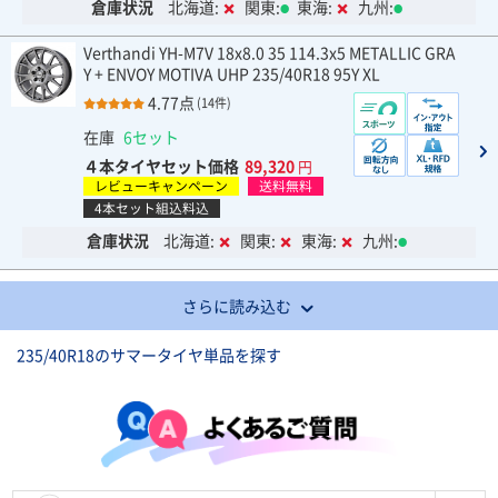
倉庫状況
北海道:
関東:
東海:
九州:
Verthandi YH-M7V 18x8.0 35 114.3x5 METALLIC GRA
Y + ENVOY MOTIVA UHP 235/40R18 95Y XL
4.77点
(14件)
在庫
6セット
４本タイヤセット価格
89,320
円
レビューキャンペーン
送料無料
4本セット組込料込
倉庫状況
北海道:
関東:
東海:
九州:
さらに読み込む
235/40R18のサマータイヤ単品を探す