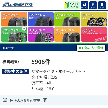
MENU
ログイン
CART
サマータイヤ
スタッドレス
オールシーズン
ホイール
単品
単品
単品
単品
サマータイヤ
スタッドレス
オールシーズン
売り尽くし
ホイールセット
ホイールセット
ホイールセット
アウトレットコーナー
商品一覧
お気に入り登録
5908
件
検索結果:
選択中の条件
サマータイヤ・ホイールセット
タイヤ幅：235
偏平率：40
リム経：18.0
絞り込み条件の変更