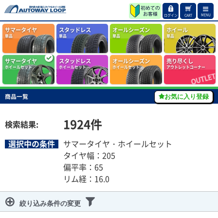
MENU
ログイン
CART
サマータイヤ
スタッドレス
オールシーズン
ホイール
単品
単品
単品
単品
サマータイヤ
スタッドレス
オールシーズン
売り尽くし
ホイールセット
ホイールセット
ホイールセット
アウトレットコーナー
商品一覧
お気に入り登録
1924
件
検索結果:
選択中の条件
サマータイヤ・ホイールセット
タイヤ幅：205
偏平率：65
リム経：16.0
絞り込み条件の変更