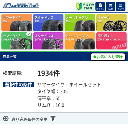
MENU
ログイン
CART
サマータイヤ
スタッドレス
オールシーズン
ホイール
単品
単品
単品
単品
サマータイヤ
スタッドレス
オールシーズン
売り尽くし
ホイールセット
ホイールセット
ホイールセット
アウトレットコーナー
商品一覧
お気に入り登録
1934
件
検索結果:
選択中の条件
サマータイヤ・ホイールセット
タイヤ幅：205
偏平率：65
リム経：16.0
絞り込み条件の変更