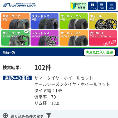
MENU
ログイン
CART
サマータイヤ
スタッドレス
オールシーズン
ホイール
単品
単品
単品
単品
サマータイヤ
スタッドレス
オールシーズン
売り尽くし
ホイールセット
ホイールセット
ホイールセット
アウトレットコーナー
商品一覧
お気に入り登録
102
件
検索結果:
選択中の条件
サマータイヤ・ホイールセット
オールシーズンタイヤ・ホイールセット
タイヤ幅：145
偏平率：70
リム経：12.0
絞り込み条件の変更