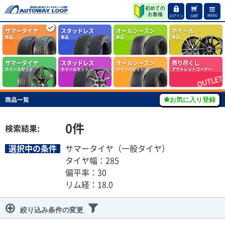
MENU
ログイン
CART
サマータイヤ
スタッドレス
オールシーズン
ホイール
単品
単品
単品
単品
サマータイヤ
スタッドレス
オールシーズン
売り尽くし
ホイールセット
ホイールセット
ホイールセット
アウトレットコーナー
商品一覧
お気に入り登録
0
件
検索結果:
選択中の条件
サマータイヤ（一般タイヤ）
タイヤ幅：285
偏平率：30
リム経：18.0
絞り込み条件の変更