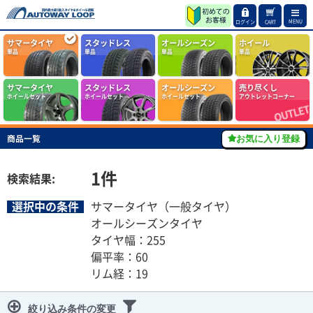
MENU
ログイン
CART
サマータイヤ
スタッドレス
オールシーズン
ホイール
単品
単品
単品
単品
サマータイヤ
スタッドレス
オールシーズン
売り尽くし
ホイールセット
ホイールセット
ホイールセット
アウトレットコーナー
商品一覧
お気に入り登録
1
件
検索結果:
選択中の条件
サマータイヤ（一般タイヤ）
オールシーズンタイヤ
タイヤ幅：255
偏平率：60
リム経：19
絞り込み条件の変更