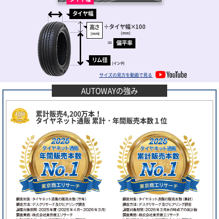
タイヤ幅
÷
タイヤ幅
×100
高さ
(mm)
(mm)
＝
偏平率
リム径
(インチ)
サイズの見方を動画で見る
AUTOWAYの強み
累計販売4,200万本！
タイヤネット通販 累計・年間販売本数１位