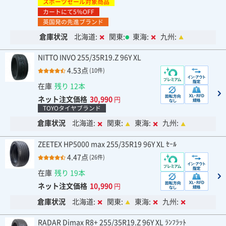
スポーツセール対象商品
カートにて5％OFF
英国発の先進ブランド
倉庫状況
北海道:
関東:
東海:
九州:
NITTO INVO 255/35R19.Z 96Y XL
4.53点
(10件)
在庫
残り 12本
ネット注文価格
30,990
円
TOYOタイヤブランド
倉庫状況
北海道:
関東:
東海:
九州:
ZEETEX HP5000 max 255/35R19 96Y XL ｾｰﾙ
4.47点
(26件)
在庫
残り 19本
ネット注文価格
10,990
円
倉庫状況
北海道:
関東:
東海:
九州:
RADAR Dimax R8+ 255/35R19.Z 96Y XL ﾗﾝﾌﾗｯﾄ