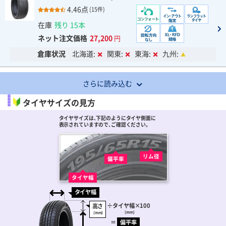
4.46点
(15件)
在庫
残り 15本
ネット注文価格
27,200
円
倉庫状況
北海道:
関東:
東海:
九州:
さらに読み込む
タイヤサイズの見方
タイヤサイズは､下記のようにタイヤ側面に
表示されていますので､ご確認ください。
リム径
偏平率
タイヤ幅
タイヤ幅
÷
タイヤ幅
×100
高さ
(mm)
(mm)
＝
偏平率