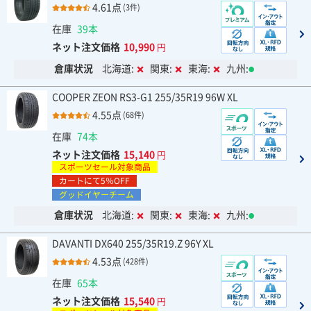
4.61点
(3件)
在庫
39本
ネット注文価格
10,990
円
倉庫状況
北海道:
関東:
東海:
九州:
COOPER ZEON RS3-G1 255/35R19 96W XL
4.55点
(68件)
在庫
74本
ネット注文価格
15,140
円
スポーツセール対象商品
カートにて5％OFF
グッドイヤーチーム
倉庫状況
北海道:
関東:
東海:
九州:
DAVANTI DX640 255/35R19.Z 96Y XL
4.53点
(428件)
在庫
65本
ネット注文価格
15,540
円