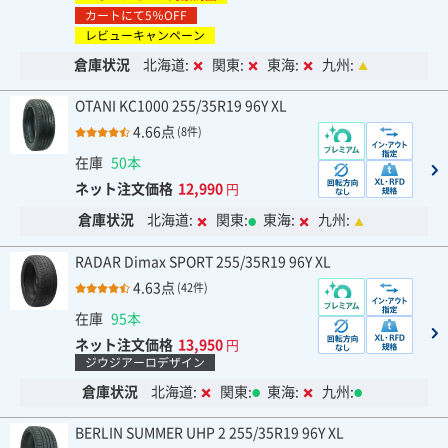
カートにて5％OFF
レビューキャンペーン
倉庫状況
北海道:
関東:
東海:
九州:
OTANI KC1000 255/35R19 96Y XL
4.66点
(8件)
在庫
50本
ネット注文価格
12,990
円
倉庫状況
北海道:
関東:
東海:
九州:
RADAR Dimax SPORT 255/35R19 96Y XL
4.63点
(42件)
在庫
95本
ネット注文価格
13,950
円
ジウジアーロデザイン
倉庫状況
北海道:
関東:
東海:
九州:
BERLIN SUMMER UHP 2 255/35R19 96Y XL