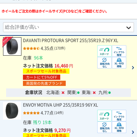
ホイールをご注文の際はホイールサイズ(PCDなど)をご確認ください。
DAVANTI PROTOURA SPORT 255/35R19.Z 96Y XL
4.35点
(170件)
在庫
96本
ネット注文価格
16,460
円
スポーツセール対象商品
カートにて5％OFF
英国発の先進ブランド
倉庫状況
北海道:
関東:
東海:
九州:
ENVOY MOTIVA UHP 255/35R19 96Y XL
4.77点
(14件)
在庫
残り 19本
ネット注文価格
9,270
円
スポーツセール対象商品