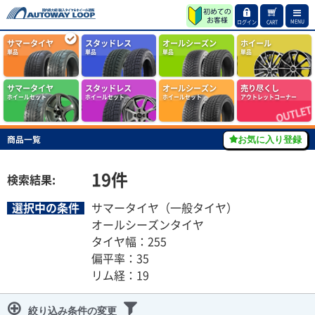
MENU
ログイン
CART
サマータイヤ
スタッドレス
オールシーズン
ホイール
単品
単品
単品
単品
サマータイヤ
スタッドレス
オールシーズン
売り尽くし
ホイールセット
ホイールセット
ホイールセット
アウトレットコーナー
商品一覧
お気に入り登録
19
件
検索結果:
選択中の条件
サマータイヤ（一般タイヤ）
オールシーズンタイヤ
タイヤ幅：255
偏平率：35
リム経：19
絞り込み条件の変更