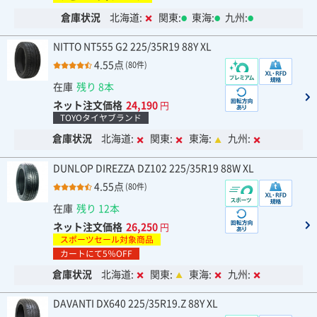
倉庫状況
北海道:
関東:
東海:
九州:
NITTO NT555 G2 225/35R19 88Y XL
4.55点
(80件)
在庫
残り 8本
ネット注文価格
24,190
円
TOYOタイヤブランド
倉庫状況
北海道:
関東:
東海:
九州:
DUNLOP DIREZZA DZ102 225/35R19 88W XL
4.55点
(80件)
在庫
残り 12本
ネット注文価格
26,250
円
スポーツセール対象商品
カートにて5％OFF
倉庫状況
北海道:
関東:
東海:
九州:
DAVANTI DX640 225/35R19.Z 88Y XL