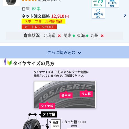
在庫
68本
ネット注文価格
12,910
円
スポーツセール対象商品
カートにて5％OFF
倉庫状況
北海道:
関東:
東海:
九州:
さらに読み込む
タイヤサイズの見方
タイヤサイズは､下記のようにタイヤ側面に
表示されていますので､ご確認ください。
リム径
偏平率
タイヤ幅
タイヤ幅
÷
タイヤ幅
×100
高さ
(mm)
(mm)