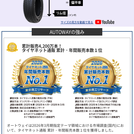
＝
偏平率
リム径
(インチ)
サイズの見方を動画で見る
AUTOWAYの強み
累計販売4,200万本！
タイヤネット通販 累計・年間販売本数１位
オートウェイは2026年3月期指定テーマ領域における市場調査(国内)にお
いて、タイヤネット通販 累計・年間販売本数１位を獲得しました。