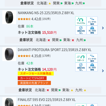
倉庫状況
北海道:
関東:
東海:
九州:
NANKANG NS-25 225/35R19.Z 88Y XL
4.42点
(191件)
在庫
86本
ネット注文価格
15,510
円
倉庫状況
北海道:
関東:
東海:
九州:
DAVANTI PROTOURA SPORT 225/35R19.Z 88Y XL
4.35点
(170件)
在庫
42本
ネット注文価格
14,120
円
スポーツセール対象商品
カートにて5％OFF
英国発の先進ブランド
倉庫状況
北海道:
関東:
東海:
九州:
FINALIST 595 EVO 225/35R19.Z 88Y XL
4.34点
(129件)