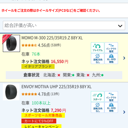
ホイールをご注文の際はホイールサイズ(PCDなど)をご確認ください。
MOMO M-300 225/35R19.Z 88Y XL
4.56点
(538件)
在庫
76本
ネット注文価格
16,550
円
イタリアブランド
倉庫状況
北海道:
関東:
東海:
九州:
ENVOY MOTIVA UHP 225/35R19 88Y XL
4.78点
(13件)
在庫
100本以上
ネット注文価格
7,290
円
スポーツセール対象商品
カートにて5％OFF
レビューキャンペーン