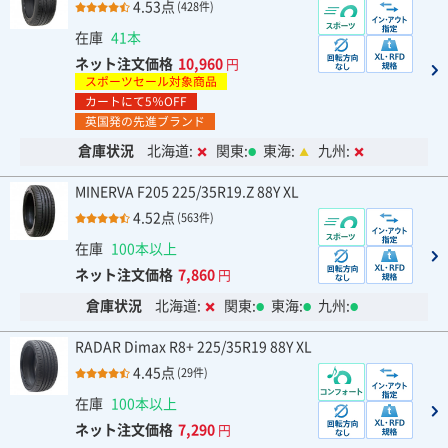
4.53点
(428件)
在庫
41本
ネット注文価格
10,960
円
スポーツセール対象商品
カートにて5％OFF
英国発の先進ブランド
倉庫状況
北海道:
関東:
東海:
九州:
MINERVA F205 225/35R19.Z 88Y XL
4.52点
(563件)
在庫
100本以上
ネット注文価格
7,860
円
倉庫状況
北海道:
関東:
東海:
九州:
RADAR Dimax R8+ 225/35R19 88Y XL
4.45点
(29件)
在庫
100本以上
ネット注文価格
7,290
円