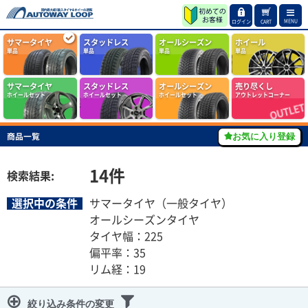
MENU
ログイン
CART
サマータイヤ
スタッドレス
オールシーズン
ホイール
単品
単品
単品
単品
サマータイヤ
スタッドレス
オールシーズン
売り尽くし
ホイールセット
ホイールセット
ホイールセット
アウトレットコーナー
商品一覧
お気に入り登録
14
件
検索結果:
選択中の条件
サマータイヤ（一般タイヤ）
オールシーズンタイヤ
タイヤ幅：225
偏平率：35
リム経：19
絞り込み条件の変更