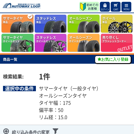
MENU
ログイン
CART
サマータイヤ
スタッドレス
オールシーズン
ホイール
単品
単品
単品
単品
サマータイヤ
スタッドレス
オールシーズン
売り尽くし
ホイールセット
ホイールセット
ホイールセット
アウトレットコーナー
商品一覧
お気に入り登録
1
件
検索結果:
選択中の条件
サマータイヤ（一般タイヤ）
オールシーズンタイヤ
タイヤ幅：175
偏平率：50
リム経：15.0
絞り込み条件の変更