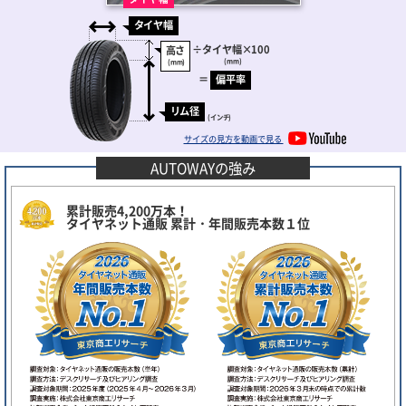
タイヤ幅
÷
タイヤ幅
×100
高さ
(mm)
(mm)
＝
偏平率
リム径
(インチ)
サイズの見方を動画で見る
AUTOWAYの強み
累計販売4,200万本！
タイヤネット通販 累計・年間販売本数１位