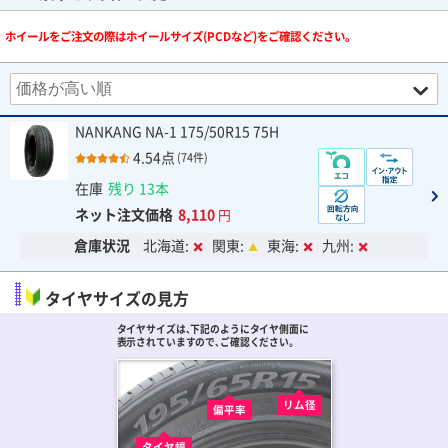
ホイールをご注文の際はホイールサイズ(PCDなど)をご確認ください。
NANKANG NA-1 175/50R15 75H
4.54点
(74件)
在庫
残り 13本
ネット注文価格
8,110
円
倉庫状況
北海道:
関東:
東海:
九州:
タイヤサイズの見方
タイヤサイズは､下記のようにタイヤ側面に
表示されていますので､ご確認ください。
リム径
偏平率
タイヤ幅