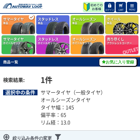
MENU
ログイン
CART
サマータイヤ
スタッドレス
オールシーズン
ホイール
単品
単品
単品
単品
サマータイヤ
スタッドレス
オールシーズン
売り尽くし
ホイールセット
ホイールセット
ホイールセット
アウトレットコーナー
商品一覧
お気に入り登録
1
件
検索結果:
選択中の条件
サマータイヤ（一般タイヤ）
オールシーズンタイヤ
タイヤ幅：145
偏平率：65
リム経：13.0
絞り込み条件の変更