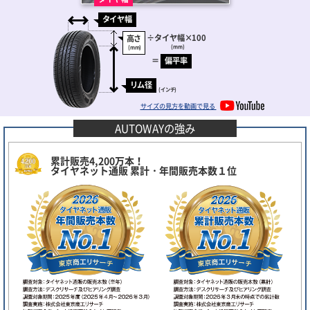
タイヤ幅
÷
タイヤ幅
×100
高さ
(mm)
(mm)
＝
偏平率
リム径
(インチ)
サイズの見方を動画で見る
AUTOWAYの強み
累計販売4,200万本！
タイヤネット通販 累計・年間販売本数１位