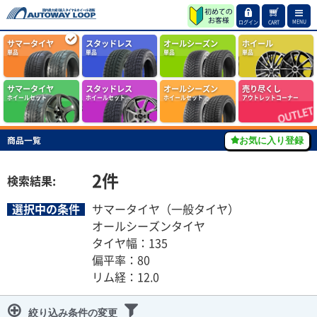
MENU
ログイン
CART
サマータイヤ
スタッドレス
オールシーズン
ホイール
単品
単品
単品
単品
サマータイヤ
スタッドレス
オールシーズン
売り尽くし
ホイールセット
ホイールセット
ホイールセット
アウトレットコーナー
商品一覧
お気に入り登録
2
件
検索結果:
選択中の条件
サマータイヤ（一般タイヤ）
オールシーズンタイヤ
タイヤ幅：135
偏平率：80
リム経：12.0
絞り込み条件の変更