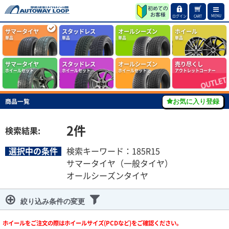
MENU
ログイン
CART
サマータイヤ
スタッドレス
オールシーズン
ホイール
単品
単品
単品
単品
サマータイヤ
スタッドレス
オールシーズン
売り尽くし
ホイールセット
ホイールセット
ホイールセット
アウトレットコーナー
商品一覧
お気に入り登録
2
件
検索結果:
選択中の条件
検索キーワード：185R15
サマータイヤ（一般タイヤ）
オールシーズンタイヤ
絞り込み条件の変更
ホイールをご注文の際はホイールサイズ(PCDなど)をご確認ください。