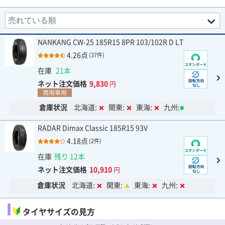
NANKANG CW-25 185R15 8PR 103/102R D LT
4.26点
(37件)
在庫
21本
ネット注文価格
9,830
円
商用車用
倉庫状況
北海道:
関東:
東海:
九州:
RADAR Dimax Classic 185R15 93V
4.18点
(2件)
在庫
残り 12本
ネット注文価格
10,910
円
倉庫状況
北海道:
関東:
東海:
九州:
タイヤサイズの見方