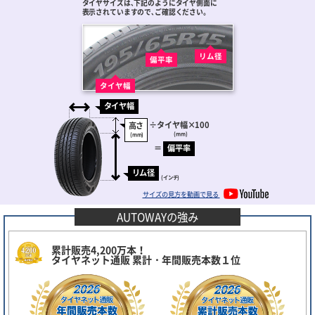
タイヤサイズは､下記のようにタイヤ側面に
表示されていますので､ご確認ください。
リム径
偏平率
タイヤ幅
タイヤ幅
÷
タイヤ幅
×100
高さ
(mm)
(mm)
＝
偏平率
リム径
(インチ)
サイズの見方を動画で見る
AUTOWAYの強み
累計販売4,200万本！
タイヤネット通販 累計・年間販売本数１位