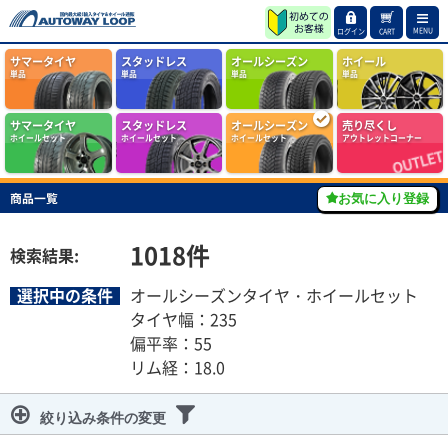
MENU
ログイン
CART
サマータイヤ
スタッドレス
オールシーズン
ホイール
単品
単品
単品
単品
サマータイヤ
スタッドレス
オールシーズン
売り尽くし
ホイールセット
ホイールセット
ホイールセット
アウトレットコーナー
商品一覧
お気に入り登録
1018
件
検索結果:
選択中の条件
オールシーズンタイヤ・ホイールセット
タイヤ幅：235
偏平率：55
リム経：18.0
絞り込み条件の変更