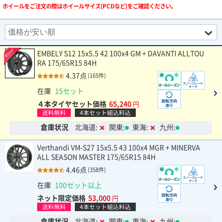
ホイールをご注文の際はホイールサイズ(PCDなど)をご確認ください。
EMBELY S12 15x5.5 42 100x4 GM + DAVANTI ALLTOU
RA 175/65R15 84H
4.37点
(165件)
在庫
15セット
４本タイヤセット価格
65,240
円
送料無料
4本セット組込料込
倉庫状況
北海道:
関東:
東海:
九州:
Verthandi VM-S27 15x5.5 43 100x4 MGR + MINERVA
ALL SEASON MASTER 175/65R15 84H
4.46点
(358件)
在庫
100セット以上
ネット限定価格
53,000
円
送料無料
4本セット組込料込
倉庫状況
北海道:
関東:
東海:
九州: