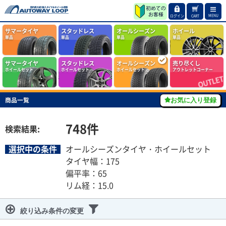
MENU
ログイン
CART
サマータイヤ
スタッドレス
オールシーズン
ホイール
単品
単品
単品
単品
サマータイヤ
スタッドレス
オールシーズン
売り尽くし
ホイールセット
ホイールセット
ホイールセット
アウトレットコーナー
商品一覧
お気に入り登録
748
件
検索結果:
選択中の条件
オールシーズンタイヤ・ホイールセット
タイヤ幅：175
偏平率：65
リム経：15.0
絞り込み条件の変更