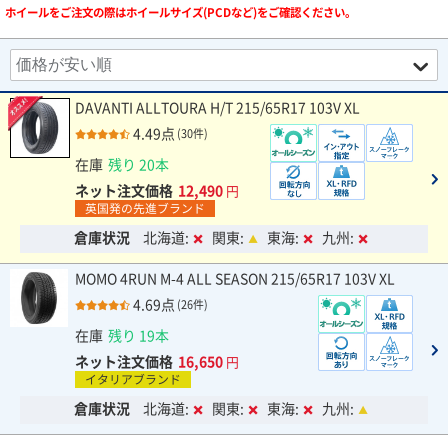
ホイールをご注文の際はホイールサイズ(PCDなど)をご確認ください。
DAVANTI ALLTOURA H/T 215/65R17 103V XL
4.49点
(30件)
在庫
残り 20本
ネット注文価格
12,490
円
英国発の先進ブランド
倉庫状況
北海道:
関東:
東海:
九州:
MOMO 4RUN M-4 ALL SEASON 215/65R17 103V XL
4.69点
(26件)
在庫
残り 19本
ネット注文価格
16,650
円
イタリアブランド
倉庫状況
北海道:
関東:
東海:
九州: