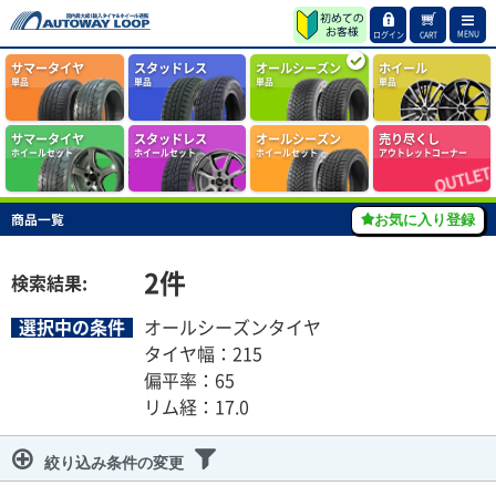
MENU
ログイン
CART
サマータイヤ
スタッドレス
オールシーズン
ホイール
単品
単品
単品
単品
サマータイヤ
スタッドレス
オールシーズン
売り尽くし
ホイールセット
ホイールセット
ホイールセット
アウトレットコーナー
商品一覧
お気に入り登録
2
件
検索結果:
選択中の条件
オールシーズンタイヤ
タイヤ幅：215
偏平率：65
リム経：17.0
絞り込み条件の変更